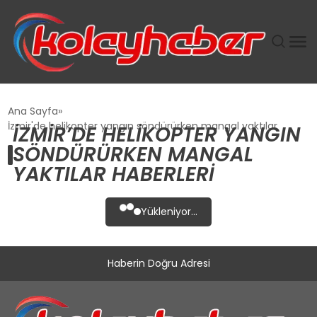
PLUS İNSAN KAYAKLARI
Ana Sayfa
İzmir'de helikopter yangın söndürürken mangal yaktılar
İZMIR’DE HELIKOPTER YANGIN
SUWEN’IN İSTIHDAM MODELI EKONOMIDE KADIN
SÖNDÜRÜRKEN MANGAL
GÜCÜNÜBÜYÜTÜYOR
YAKTILAR HABERLERI
TANYER YAPI ZEMIN MÜHENDISLIĞINDE HEDEF
BÜYÜTTÜ
Yükleniyor...
TOROSLAR’DA PAZAR GERGİNLİĞİ!
Haberin Doğru Adresi