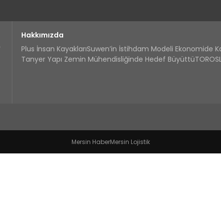
Hakkımızda
Plus İnsan Kayakları
Suwen’in İstihdam Modeli Ekonomide 
Tanyer Yapı Zemin Mühendisliğinde Hedef Büyüttü
TOROSLA
Mersin Haber
Mersin Lojistik