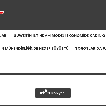
LARI
SUWEN’IN İSTIHDAM MODELI EKONOMIDE KADIN
MIN MÜHENDISLIĞINDE HEDEF BÜYÜTTÜ
TOROSLAR’DA PA
Yükleniyor...