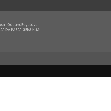
Kadın GücünüBüyütüyor
R’DA PAZAR GERGİNLİĞİ!