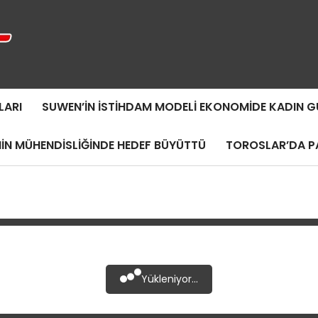
LARI
SUWEN’IN İSTIHDAM MODELI EKONOMIDE KADIN
MIN MÜHENDISLIĞINDE HEDEF BÜYÜTTÜ
TOROSLAR’DA PA
Yükleniyor...