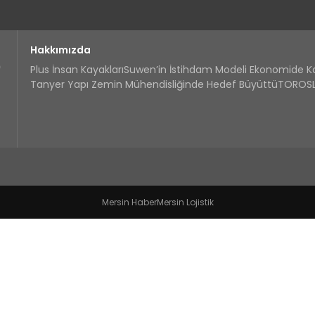
Hakkımızda
Plus İnsan Kayakları
Suwen’in İstihdam Modeli Ekonomide 
Tanyer Yapı Zemin Mühendisliğinde Hedef Büyüttü
TOROSLA
Mersin Haber
Mersin Lojistik