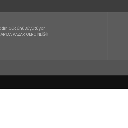
Kadın GücünüBüyütüyor
R’DA PAZAR GERGİNLİĞİ!