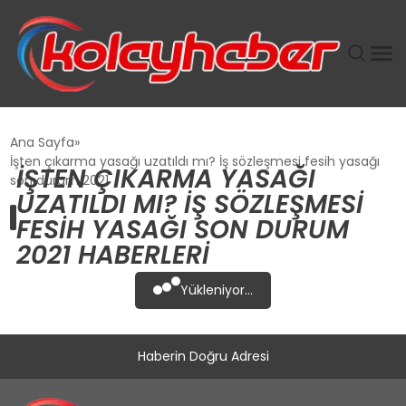
PLUS İNSAN KAYAKLARI
Ana Sayfa
İşten çıkarma yasağı uzatıldı mı? İş sözleşmesi fesih yasağı
İŞTEN ÇIKARMA YASAĞI
SUWEN’IN İSTIHDAM MODELI EKONOMIDE KADIN
son durum 2021
UZATILDI MI? İŞ SÖZLEŞMESI
GÜCÜNÜBÜYÜTÜYOR
FESIH YASAĞI SON DURUM
2021 HABERLERI
TANYER YAPI ZEMIN MÜHENDISLIĞINDE HEDEF
BÜYÜTTÜ
Yükleniyor...
TOROSLAR’DA PAZAR GERGİNLİĞİ!
Haberin Doğru Adresi