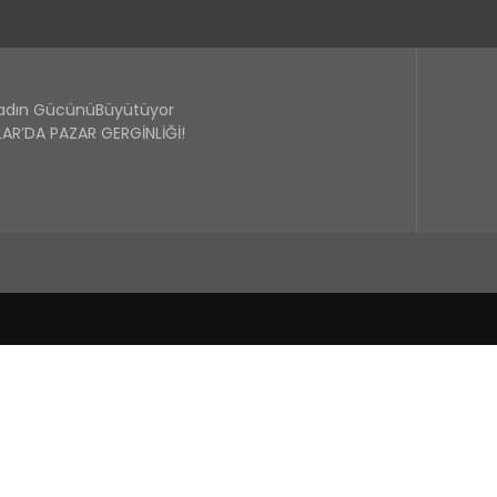
Kadın GücünüBüyütüyor
R’DA PAZAR GERGİNLİĞİ!