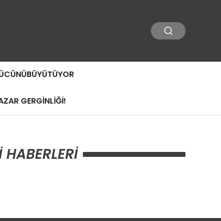
 GÜCÜNÜBÜYÜTÜYOR
ZAR GERGİNLİĞİ!
 HABERLERI