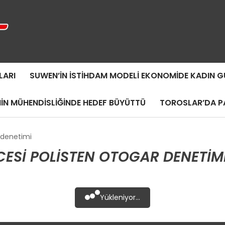
LARI
SUWEN’IN İSTIHDAM MODELI EKONOMIDE KADIN
MIN MÜHENDISLIĞINDE HEDEF BÜYÜTTÜ
TOROSLAR’DA PA
 denetimi
ESI POLISTEN OTOGAR DENETIMI
Yükleniyor...