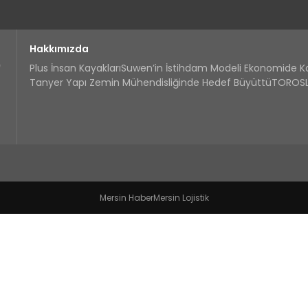
Hakkımızda
Plus İnsan Kayakları
Suwen’in İstihdam Modeli Ekonomide 
Tanyer Yapı Zemin Mühendisliğinde Hedef Büyüttü
TOROSLA
Mersin Haber
Mersin Lojistik