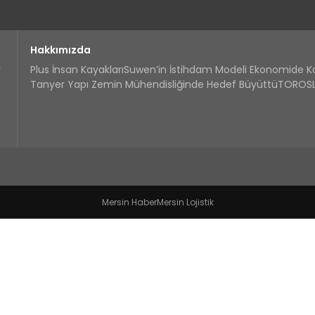
Hakkımızda
Plus İnsan Kayakları
Suwen’in İstihdam Modeli Ekonomide 
Tanyer Yapı Zemin Mühendisliğinde Hedef Büyüttü
TOROSLA
Mersin Haber
Mersin Lojistik