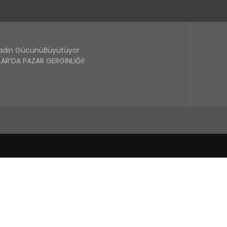
Kadın GücünüBüyütüyor
R’DA PAZAR GERGİNLİĞİ!