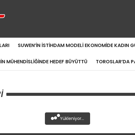
LARI
SUWEN’IN İSTIHDAM MODELI EKONOMIDE KADIN
MIN MÜHENDISLIĞINDE HEDEF BÜYÜTTÜ
TOROSLAR’DA PA
I
Yükleniyor...