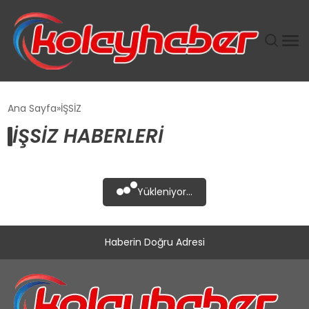
PLUS İNSAN KAYAKLARI
Ana Sayfa
İŞSİZ
İŞSİZ HABERLERI
SUWEN’IN İSTIHDAM MODELI EKONOMIDE KADIN
GÜCÜNÜBÜYÜTÜYOR
TANYER YAPI ZEMIN MÜHENDISLIĞINDE HEDEF
Yükleniyor...
BÜYÜTTÜ
TOROSLAR’DA PAZAR GERGİNLİĞİ!
Haberin Doğru Adresi