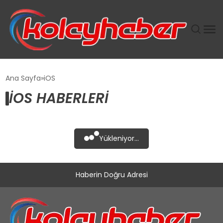
PLUS İNSAN KAYAKLARI
Ana Sayfa
iOS
IOS HABERLERI
SUWEN’IN İSTIHDAM MODELI EKONOMIDE KADIN
GÜCÜNÜBÜYÜTÜYOR
TANYER YAPI ZEMIN MÜHENDISLIĞINDE HEDEF
Yükleniyor...
BÜYÜTTÜ
TOROSLAR’DA PAZAR GERGİNLİĞİ!
Haberin Doğru Adresi