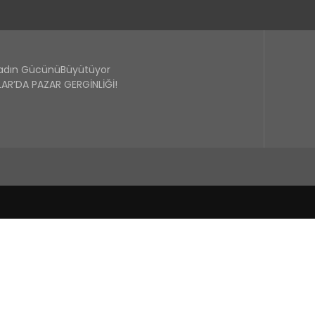
Kadın GücünüBüyütüyor
R’DA PAZAR GERGİNLİĞİ!