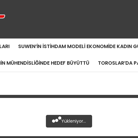
LARI
SUWEN’IN İSTIHDAM MODELI EKONOMIDE KADIN
MIN MÜHENDISLIĞINDE HEDEF BÜYÜTTÜ
TOROSLAR’DA PA
Yükleniyor...