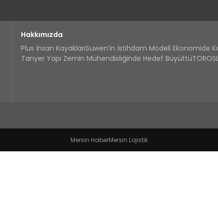
Hakkımızda
Plus İnsan Kayakları
Suwen’in İstihdam Modeli Ekonomide 
Tanyer Yapı Zemin Mühendisliğinde Hedef Büyüttü
TOROSLA
Mersin Haber
Mersin Lojistik