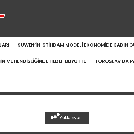
LARI
SUWEN’IN İSTIHDAM MODELI EKONOMIDE KADIN
MIN MÜHENDISLIĞINDE HEDEF BÜYÜTTÜ
TOROSLAR’DA PA
Yükleniyor...