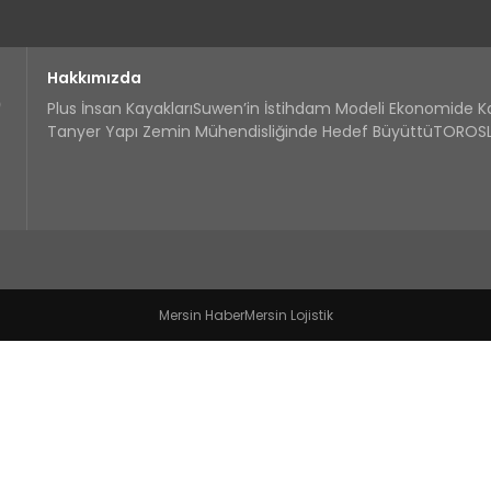
Hakkımızda
Plus İnsan Kayakları
Suwen’in İstihdam Modeli Ekonomide 
Tanyer Yapı Zemin Mühendisliğinde Hedef Büyüttü
TOROSLA
Mersin Haber
Mersin Lojistik