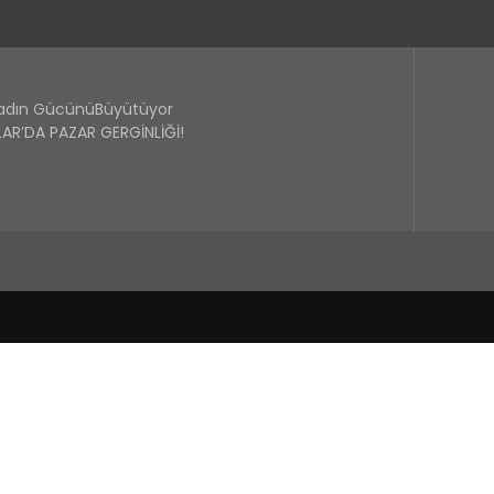
Kadın GücünüBüyütüyor
R’DA PAZAR GERGİNLİĞİ!