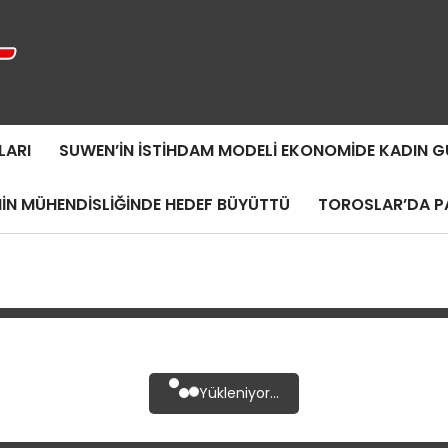
LARI
SUWEN’IN İSTIHDAM MODELI EKONOMIDE KADIN
MIN MÜHENDISLIĞINDE HEDEF BÜYÜTTÜ
TOROSLAR’DA PA
Yükleniyor...