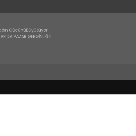
Kadın GücünüBüyütüyor
R’DA PAZAR GERGİNLİĞİ!