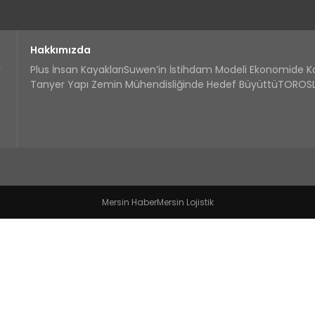
Hakkımızda
Plus İnsan Kayakları
Suwen’in İstihdam Modeli Ekonomide 
Tanyer Yapı Zemin Mühendisliğinde Hedef Büyüttü
TOROSLA
Mersin Haber
Mersin Lojistik