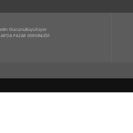
Kadın GücünüBüyütüyor
R’DA PAZAR GERGİNLİĞİ!