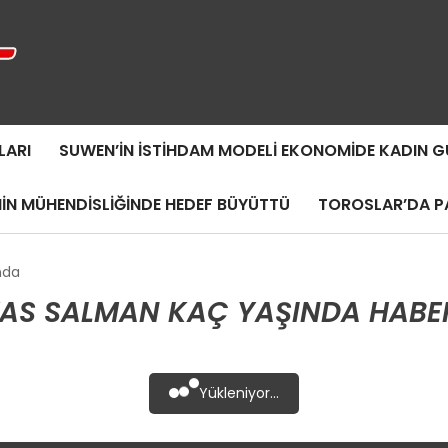
LARI
SUWEN’IN İSTIHDAM MODELI EKONOMIDE KADIN
MIN MÜHENDISLIĞINDE HEDEF BÜYÜTTÜ
TOROSLAR’DA PA
nda
LYAS SALMAN KAÇ YAŞINDA HABE
Yükleniyor...