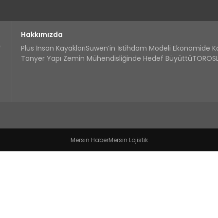
Hakkımızda
Plus İnsan Kayakları
Suwen’in İstihdam Modeli Ekonomide 
Tanyer Yapı Zemin Mühendisliğinde Hedef Büyüttü
TOROSLA
Mersin Haber
Mersin Lojistik