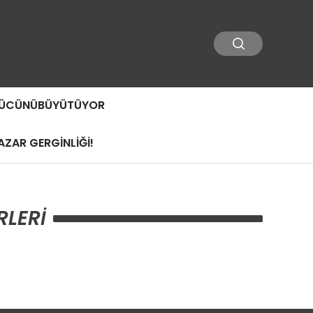
 GÜCÜNÜBÜYÜTÜYOR
ZAR GERGİNLİĞİ!
RLERI