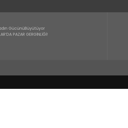
Kadın GücünüBüyütüyor
R’DA PAZAR GERGİNLİĞİ!