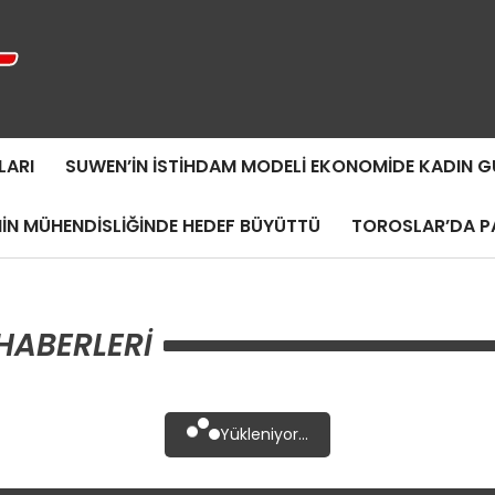
LARI
SUWEN’IN İSTIHDAM MODELI EKONOMIDE KADIN
MIN MÜHENDISLIĞINDE HEDEF BÜYÜTTÜ
TOROSLAR’DA PA
HABERLERI
Yükleniyor...