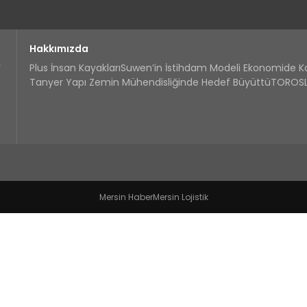
Hakkımızda
Plus İnsan Kayakları
Suwen’in İstihdam Modeli Ekonomide 
Tanyer Yapı Zemin Mühendisliğinde Hedef Büyüttü
TOROSLA
Mersin Haber
Mersin Lojistik