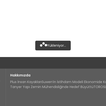
Yükleniyor...
Hakkımızda
Plus İnsan Kayakları
Suwen’in İstihdam Modeli Ekonomide 
Tanyer Yapı Zemin Mühendisliğinde Hedef Büyüttü
TOROSLA