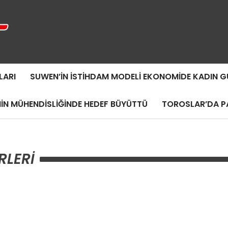
LARI
SUWEN’IN İSTIHDAM MODELI EKONOMIDE KADIN
MIN MÜHENDISLIĞINDE HEDEF BÜYÜTTÜ
TOROSLAR’DA PA
RLERI