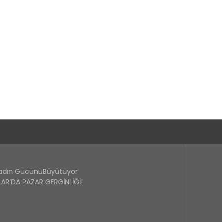
Kadın GücünüBüyütüyor
R’DA PAZAR GERGİNLİĞİ!