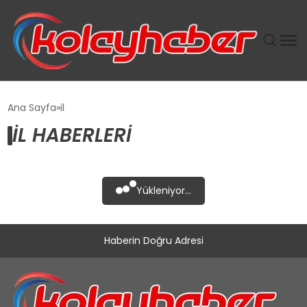
PLUS İNSAN KAYAKLARI
Ana Sayfa
il
IL HABERLERI
SUWEN’IN İSTIHDAM MODELI EKONOMIDE KADIN
GÜCÜNÜBÜYÜTÜYOR
TANYER YAPI ZEMIN MÜHENDISLIĞINDE HEDEF
Yükleniyor...
BÜYÜTTÜ
TOROSLAR’DA PAZAR GERGİNLİĞİ!
Haberin Doğru Adresi