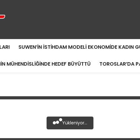
LARI
SUWEN’IN İSTIHDAM MODELI EKONOMIDE KADIN
MIN MÜHENDISLIĞINDE HEDEF BÜYÜTTÜ
TOROSLAR’DA PA
Yükleniyor...