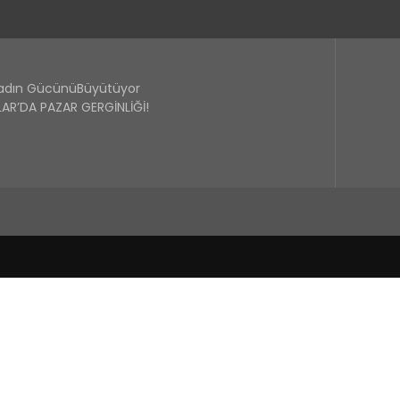
Kadın GücünüBüyütüyor
R’DA PAZAR GERGİNLİĞİ!