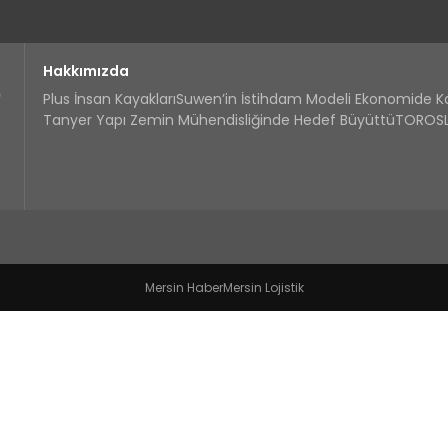
Hakkımızda
Plus İnsan Kayakları
Suwen’in İstihdam Modeli Ekonomide 
Tanyer Yapı Zemin Mühendisliğinde Hedef Büyüttü
TOROSLA
Mersin Haber
Mersin Lojistik