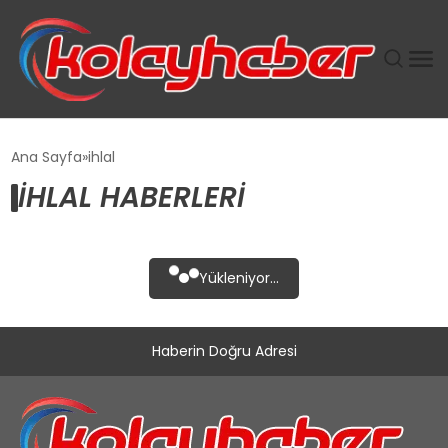
PLUS İNSAN KAYAKLARI
Ana Sayfa
ihlal
IHLAL HABERLERI
SUWEN’IN İSTIHDAM MODELI EKONOMIDE KADIN
GÜCÜNÜBÜYÜTÜYOR
TANYER YAPI ZEMIN MÜHENDISLIĞINDE HEDEF
Yükleniyor...
BÜYÜTTÜ
TOROSLAR’DA PAZAR GERGİNLİĞİ!
Haberin Doğru Adresi