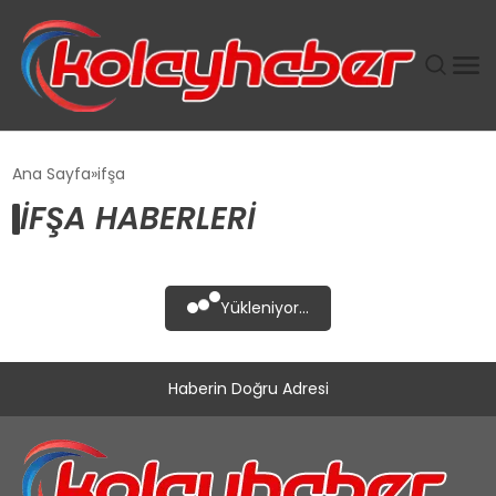
PLUS İNSAN KAYAKLARI
Ana Sayfa
ifşa
IFŞA HABERLERI
SUWEN’IN İSTIHDAM MODELI EKONOMIDE KADIN
GÜCÜNÜBÜYÜTÜYOR
TANYER YAPI ZEMIN MÜHENDISLIĞINDE HEDEF
Yükleniyor...
BÜYÜTTÜ
TOROSLAR’DA PAZAR GERGİNLİĞİ!
Haberin Doğru Adresi