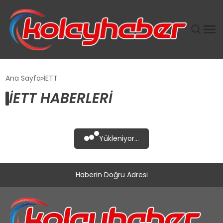
PLUS İNSAN KAYAKLARI
Ana Sayfa
İETT
İETT HABERLERI
SUWEN’IN İSTIHDAM MODELI EKONOMIDE KADIN
GÜCÜNÜBÜYÜTÜYOR
TANYER YAPI ZEMIN MÜHENDISLIĞINDE HEDEF
Yükleniyor...
BÜYÜTTÜ
TOROSLAR’DA PAZAR GERGİNLİĞİ!
Haberin Doğru Adresi