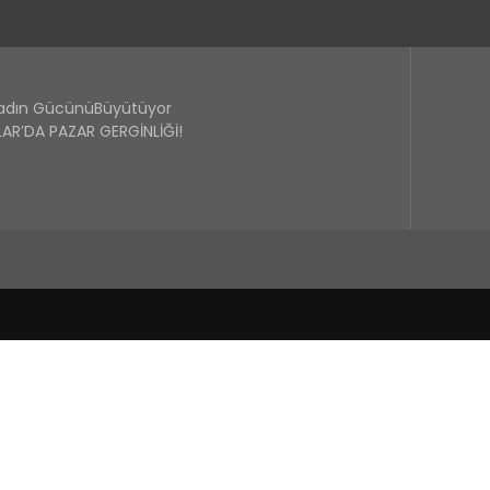
Kadın GücünüBüyütüyor
R’DA PAZAR GERGİNLİĞİ!