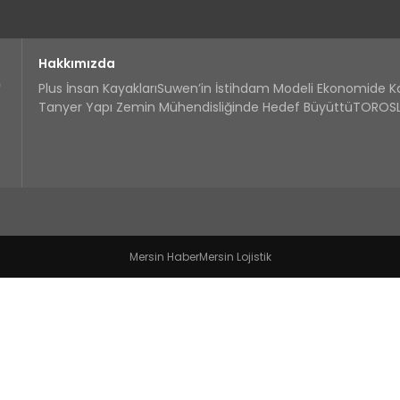
Hakkımızda
Plus İnsan Kayakları
Suwen’in İstihdam Modeli Ekonomide 
Tanyer Yapı Zemin Mühendisliğinde Hedef Büyüttü
TOROSLA
Mersin Haber
Mersin Lojistik