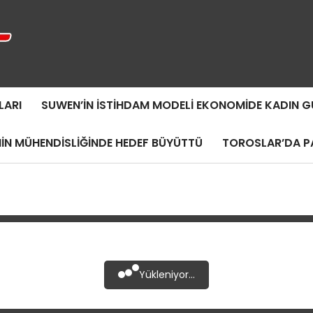
LARI
SUWEN’IN İSTIHDAM MODELI EKONOMIDE KADIN
MIN MÜHENDISLIĞINDE HEDEF BÜYÜTTÜ
TOROSLAR’DA PA
Yükleniyor...