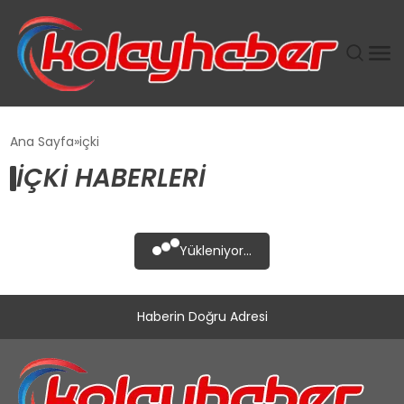
PLUS İNSAN KAYAKLARI
Ana Sayfa
içki
IÇKI HABERLERI
SUWEN’IN İSTIHDAM MODELI EKONOMIDE KADIN
GÜCÜNÜBÜYÜTÜYOR
TANYER YAPI ZEMIN MÜHENDISLIĞINDE HEDEF
Yükleniyor...
BÜYÜTTÜ
TOROSLAR’DA PAZAR GERGİNLİĞİ!
Haberin Doğru Adresi