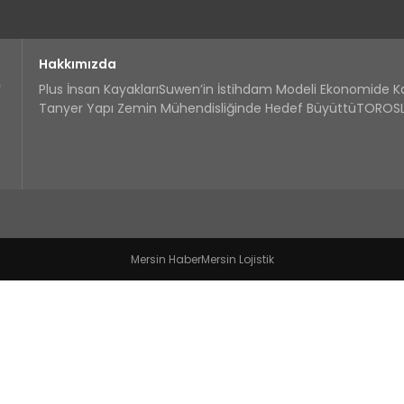
Hakkımızda
Plus İnsan Kayakları
Suwen’in İstihdam Modeli Ekonomide 
Tanyer Yapı Zemin Mühendisliğinde Hedef Büyüttü
TOROSLA
Mersin Haber
Mersin Lojistik