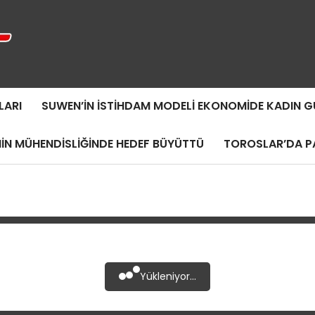
LARI
SUWEN’IN İSTIHDAM MODELI EKONOMIDE KADIN
MIN MÜHENDISLIĞINDE HEDEF BÜYÜTTÜ
TOROSLAR’DA PA
Yükleniyor...