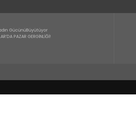
Kadın GücünüBüyütüyor
R’DA PAZAR GERGİNLİĞİ!