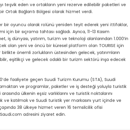
şvik eden ve ortakların yeni rezerve edilebilir paketleri ve
ir Ortak Bağlantı Bölgesi olarak hizmet verdi.
 bir oyuncu olarak rolünü yeniden teyit ederek yeni ittifaklar,
mi için bir sıçrama tahtası sağladı. Ayrıca, 11-13 Kasım
, iş dünyası, yatırım, turizm ve teknoloji alanlarından 1.000’in
ecek olan yeni ve öncü bir küresel platform olan TOURISE için
birlikte önemli zorlukların üstesinden gelecek, yatırımların
ilir, eşitlikçi ve gelecek odaklı bir turizm sektörü inşa edecek
0’de faaliyete geçen Suudi Turizm Kurumu (STA), Suudi
lamaktan ve programlar, paketler ve iş desteği yoluyla turistik
arasında ülkenin eşsiz varlıklarını ve turistik noktalarını
ak ve katılmak ve Suudi turistik yer markasını yurt içinde ve
apında 38 ülkeye hizmet veren 16 temsilcilik ofisi
tSaudi.com adresini ziyaret edin.