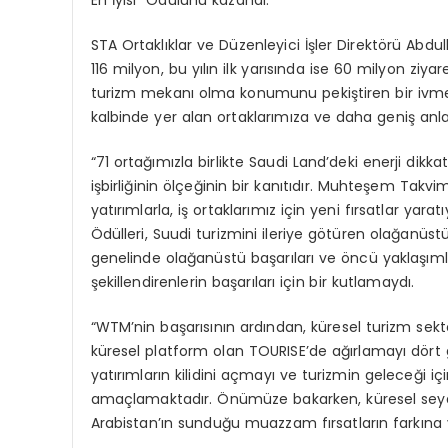
En İyisi” Ödülünü kazandı.
STA Ortaklıklar ve Düzenleyici İşler Direktörü Abdu
116 milyon, bu yılın ilk yarısında ise 60 milyon ziy
turizm
mekanı
olma konumunu pekiştiren bir ivmey
kalbinde yer alan ortaklarımıza ve daha geniş anla
“71 ortağımızla birlikte
Saudi
Land’deki
enerji dikka
işbirliğinin
ölçeğinin bir kanıtıdır. Muhteşem Takvim
yatırımlarla, iş ortaklarımız için yeni fırsatlar
yarat
Ödülleri, Suudi turizmini ileriye götüren olağanüst
genelinde olağanüstü başarıları ve öncü yaklaşımla
şekillendirenlerin başarıları için bir kutlamaydı.
“
WTM’nin
başarısının ardından, küresel turizm se
küresel platform olan
TOURISE’de
ağırlamayı dört 
yatırımların kilidini açmayı ve turizmin geleceği için
amaçlamaktadır. Önümüze bakarken, küresel seyah
Arabistan’ın sunduğu muazzam fırsatların farkına