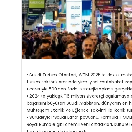
•
Suudi Turizm Otoritesi, WTM 2025’te dokuz mutab
turizm sektörü arasında yirmi yedi mutabakat zap
ticaretiyle 500’den
fazla stratejik
toplantı gerçekle
•
2024’te yaklaşık 116 milyon ziyaretçi ağırlamaya e
başarısını büyüten Suudi Arabistan, dünyanın en h
Muhteşem Etkinlik ve Eğlence Takvimi ile ikonik turis
•
Sürükleyici “
Saudi
Land” pavyonu, Formula 1, MD
Royal
Rumble
gibi önemli yeni ortaklıkları, kültüre
tüm dünyanın dikkatini çekti.