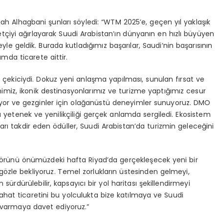
llah
Alhagbani
şunları söyledi:
“WTM 2025’e, geçen yıl yaklaşık
aretçiyi ağırlayarak Suudi Arabistan’ın dünyanın en hızlı büyüyen
le geldik. Burada kutladığımız başarılar,
Saudi’nin
başarısının
mda ticarete aittir.
t çekiciydi. Dokuz yeni anlaşma yapılması, sunulan fırsat ve
imiz, ikonik destinasyonlarımız ve turizme yaptığımız cesur
ıyor ve gezginler için olağanüstü deneyimler sunuyoruz. DMO
ü yetenek ve yenilikçiliği gerçek anlamda sergiledi. Ekosistem
rı takdir eden ödüller, Suudi Arabistan’da turizmin geleceğini
ktörünü önümüzdeki hafta Riyad’da gerçekleşecek yeni bir
gözle bekliyoruz. Temel zorlukların üstesinden gelmeyi,
 sürdürülebilir, kapsayıcı bir yol haritası şekillendirmeyi
at ticaretini bu yolculukta bize katılmaya ve Suudi
 varmaya davet ediyoruz.”