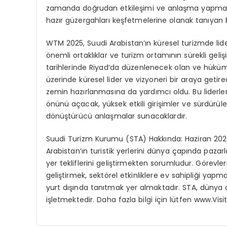
zamanda doğrudan etkileşimi ve anlaşma yapmayı te
hazır güzergahları keşfetmelerine olanak tanıyan b
WTM 2025, Suudi Arabistan’ın küresel turizmde lider
önemli ortaklıklar ve turizm ortamının sürekli gelişi
tarihlerinde Riyad’da düzenlenecek olan ve hükümet
üzerinde küresel lider ve vizyoneri bir araya getir
zemin hazırlanmasına da yardımcı oldu. Bu liderler 
önünü açacak, yüksek etkili girişimler ve sürdürüleb
dönüştürücü anlaşmalar sunacaklardır.
Suudi Turizm Kurumu (STA) Hakkında: Haziran 202
Arabistan’ın turistik yerlerini dünya çapında pazar
yer tekliflerini geliştirmekten sorumludur.
Görevleri 
geliştirmek, sektörel etkinliklere ev sahipliği yapm
yurt dışında tanıtmak yer almaktadır. STA, dünya ç
işletmektedir. Daha fazla bilgi için lütfen www.Visi