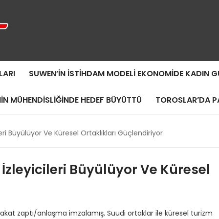
LARI
SUWEN’IN İSTIHDAM MODELI EKONOMIDE KADIN
MIN MÜHENDISLIĞINDE HEDEF BÜYÜTTÜ
TOROSLAR’DA PA
eri Büyülüyor Ve Küresel Ortaklıkları Güçlendiriyor
̇zleyicileri Büyülüyor Ve Küresel
kat zaptı/anlaşma imzalamış, Suudi ortaklar ile küresel turizm