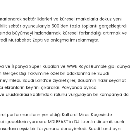
ararlanarak sektör liderleri ve küresel markalarla dokuz yeni
lit sektör oyuncularıyla 500’den fazla toplantı gerçekleştirdi.
rasında büyümeyi hızlandırmak, küresel farkındalığı artırmak ve
i yedi Mutabakat Zaptı ve anlaşma imzalanmıştır.
alya ve İspanya Süper Kupaları ve WWE Royal Rumble gibi dünya
en Gerçek Dışı Takvimine özel bir odaklanma ile Suudi
eneyimledi. Saudi Land’de ziyaretçiler, Saudi’nin hazır seyahat
ci ekranların keyfini çıkardılar. Pavyonda ayrıca
ve uluslararası katılımdaki rolünü vurgulayan bir kampanya da
ürel performansların yer aldığı Kültürel Miras Köşesinde
ici içeceklerin yanı sıra MDLBEAST’in DJ Leen’in dinamik canlı
surların eşsiz bir füzyonunu deneyimledi. Saudi Land aynı