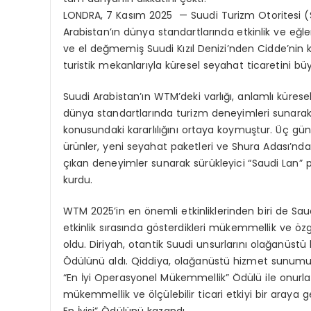
LONDRA, 7 Kasım 2025 — Suudi Turizm Otoritesi (S
Arabistan’ın dünya standartlarında etkinlik ve eğ
ve el değmemiş Suudi Kızıl Denizi’nden Cidde’nin k
turistik mekanlarıyla küresel seyahat ticaretini büy
Suudi Arabistan’ın WTM’deki varlığı, anlamlı küresel
dünya standartlarında turizm deneyimleri sunara
konusundaki kararlılığını ortaya koymuştur. Üç gün
ürünler, yeni seyahat paketleri ve Shura Adası’ndaki
çıkan deneyimler sunarak sürükleyici “Saudi Lan” p
kurdu.
WTM 2025’in en önemli etkinliklerinden biri de Sau
etkinlik sırasında gösterdikleri mükemmellik ve 
oldu. Diriyah, otantik Suudi unsurlarını olağanüstü 
Ödülünü aldı. Qiddiya, olağanüstü hizmet sunumu, gü
“En İyi Operasyonel Mükemmellik” Ödülü ile onurlan
mükemmellik ve ölçülebilir ticari etkiyi bir araya 