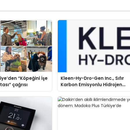
iye’den “Köpeğini İşe
Kleen-Hy-Dro-Gen Inc., Sıfır
tası” çağrısı
Karbon Emisyonlu Hidrojen
Isıtma Teknolojisinde ISO ve
TSSA Düzenleyici Onaylarını
Aldı