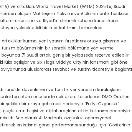
TA) ve ortakları, World Travel Market (WTM) 2025’te, Suudi
lenceden oluşan Muhteşem Takvimi ve AlUla’nın antik harikaları
ültürel enerjisine ve Riyad’ın dinamik ruhuna kadar ikonik
üleyen yüksek etkili bir fuar katılımını tamamladı.
 ortaklıklar kurma, yeni yatırım fırsatlarını ortaya çıkarma ve
k turizm büyümesinin bir sonraki bölümüne yön verme
 boyunca 71 Suudi ortak, geniş bir yelpazede rezerve edilebilir
 lüks açılışlar ve Six Flags Qiddiya City’nin lansmanı gibi öne
avilyonunda uluslararası seyahat ve turizm ticaretiyle bağlantı
di Land’de düzenlenen ve turistik yer yönetim kuruluşlarını
özgünlükten ötürü onurlandırmak üzere tasarlanan DMO Ödülleri
bir şekilde bir araya getirmesi nedeniyle “En İyi Özgünlük”
çlü ürün bilgisi ve dijital araçların etkin kullanımı nedeniyle
dırıldı. Son olarak Al Madinah, özgünlük, operasyonel
getirerek en istisnai genel performansı sunduğu için “Gösterinin