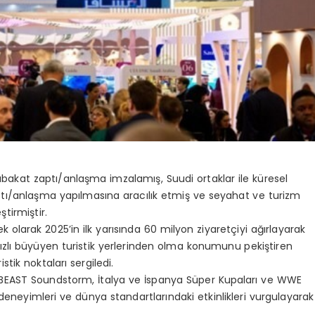
akat zaptı/anlaşma imzalamış, Suudi ortaklar ile küresel
tı/anlaşma yapılmasına aracılık etmiş ve seyahat ve turizm
ştirmiştir.
k olarak 2025’in ilk yarısında 60 milyon ziyaretçiyi ağırlayarak
ızlı büyüyen turistik yerlerinden olma konumunu pekiştiren
tik noktaları sergiledi.
LBEAST
Soundstorm
, İtalya ve İspanya Süper Kupaları ve WWE
l deneyimleri ve dünya standartlarındaki etkinlikleri vurgulayarak