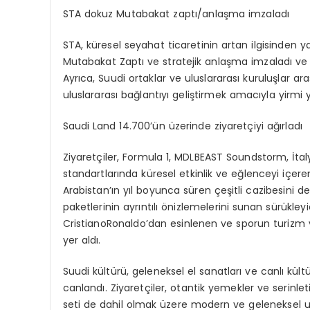
STA dokuz Mutabakat zaptı/anlaşma imzaladı
STA, küresel seyahat ticaretinin artan ilgisinden y
Mutabakat Zaptı ve stratejik anlaşma imzaladı ve ki
Ayrıca, Suudi ortaklar ve uluslararası kuruluşlar a
uluslararası bağlantıyı geliştirmek amacıyla yirm
Saudi
Land 14.700’ün üzerinde ziyaretçiyi ağırladı
Ziyaretçiler, Formula 1, MDLBEAST Soundstorm, İt
standartlarında küresel etkinlik ve eğlenceyi içer
Arabistan’ın yıl boyunca süren çeşitli cazibesini d
paketlerinin ayrıntılı önizlemelerini sunan sürükleyi
CristianoRonaldo’dan esinlenen ve sporun turizm 
yer aldı.
Suudi kültürü, geleneksel el sanatları ve canlı kült
canlandı. Ziyaretçiler, otantik yemekler ve serinlet
seti de dahil olmak üzere modern ve geleneksel un