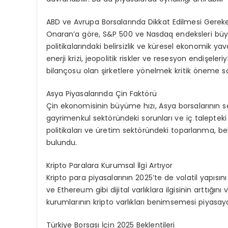
ABD ve Avrupa Borsalarında Dikkat Edilmesi Gerek
Onaran’a göre, S&P 500 ve Nasdaq endeksleri büyük
politikalarındaki belirsizlik ve küresel ekonomik yav
enerji krizi, jeopolitik riskler ve resesyon endişeler
bilançosu olan şirketlere yönelmek kritik öneme sa
Asya Piyasalarında Çin Faktörü
Çin ekonomisinin büyüme hızı, Asya borsalarının se
gayrimenkul sektöründeki sorunları ve iç talepteki 
politikaları ve üretim sektöründeki toparlanma, beli
bulundu.
Kripto Paralara Kurumsal İlgi Artıyor
Kripto para piyasalarının 2025’te de volatil yapısın
ve Ethereum gibi dijital varlıklara ilgisinin arttığını
kurumlarının kripto varlıkları benimsemesi piyasa
Türkiye Borsası İçin 2025 Beklentileri