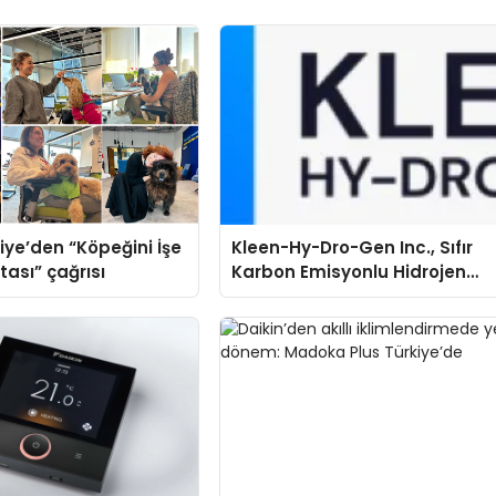
iye’den “Köpeğini İşe
Kleen-Hy-Dro-Gen Inc., Sıfır
tası” çağrısı
Karbon Emisyonlu Hidrojen
Isıtma Teknolojisinde ISO ve
TSSA Düzenleyici Onaylarını
Aldı