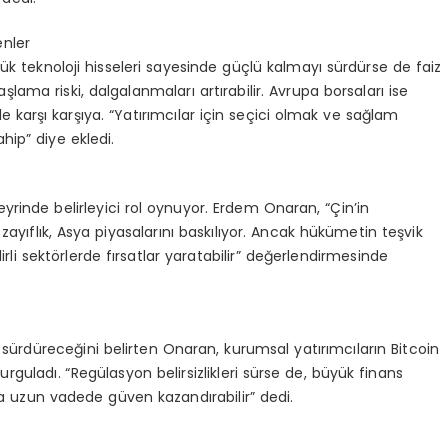
enler
 teknoloji hisseleri sayesinde güçlü kalmayı sürdürse de faiz
aşlama riski, dalgalanmaları artırabilir. Avrupa borsaları ise
iyle karşı karşıya. “Yatırımcılar için seçici olmak ve sağlam
hip” diye ekledi.
yrinde belirleyici rol oynuyor. Erdem Onaran, “Çin’in
zayıflık, Asya piyasalarını baskılıyor. Ancak hükümetin teşvik
rli sektörlerde fırsatlar yaratabilir” değerlendirmesinde
ı sürdüreceğini belirten Onaran, kurumsal yatırımcıların Bitcoin
 vurguladı. “Regülasyon belirsizlikleri sürse de, büyük finans
ya uzun vadede güven kazandırabilir” dedi.