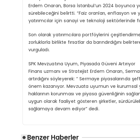
Erdem Onaran, Borsa İstanbul’un 2024 boyunca yatı
sürebileceğini belirtti. “Faiz oranları, enflasyon ve 
yatırımcılar için sanayi ve teknoloji sektörlerinde fır
Son olarak yatırımcılara portföylerini çeşitlendirm
zorluklarla birlikte fırsatlar da barındırdığını beli
vurguladı.
SPK Mevzuatına Uyum, Piyasada Güveni Artırıyor
Finans uzmanı ve Stratejist Erdem Onaran, Serm
artırdığını söyleyerek: “ Sermaye piyasalarında şeff
önem kazanıyor. Mevzuata uyumun ve kurumsal yön
haklarının korunması ve piyasa güvenliğinin sağl
uygun olarak faaliyet gösteren şirketler, sürdürüleb
sağlamaya devam ediyor” dedi.
Benzer Haberler