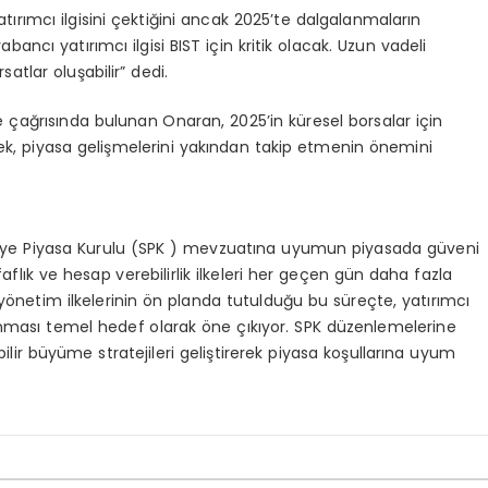
rımcı ilgisini çektiğini ancak 2025’te dalgalanmaların
yabancı yatırımcı ilgisi BIST için kritik olacak. Uzun vadeli
satlar oluşabilir” dedi.
e çağrısında bulunan Onaran, 2025’in küresel borsalar için
rterek, piyasa gelişmelerini yakından takip etmenin önemini
aye Piyasa Kurulu (SPK ) mevzuatına uyumun piyasada güveni
aflık ve hesap verebilirlik ilkeleri her geçen gün daha fazla
etim ilkelerinin ön planda tutulduğu bu süreçte, yatırımcı
anması temel hedef olarak öne çıkıyor. SPK düzenlemelerine
ilir büyüme stratejileri geliştirerek piyasa koşullarına uyum