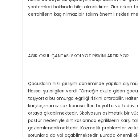
yöntemleri hakkında bilgi almalıdırlar. Zira erken 
cerrahilerin kaçınılmaz bir takım önemli riskleri m
AĞIR OKUL ÇANTASI SKOLYOZ RİSKİNİ ARTIRIYOR
Çocukların hızlı gelişim döneminde yapılan dış müd
Hassa, şu bilgileri verdi: “Örneğin okula giden ço
taşıyorsa bu omurga eğriliği riskini artırabilir. Halt
karşılaşmamız söz konusu. İleri boyutta ve tedavi 
ortaya çıkabilmektedir. Skolyozun asimetrik bir vüc
postür nedeniyle sırt kaslarında eğriliklerin karşı 
gözlemlenebilmektedir. Kozmetik problemler ve kor
sorunlara da yol açabilmektedir. Burada önemli olara