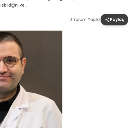
ebildiğini ve…
0 Yorum Yapıldı
Paylaş