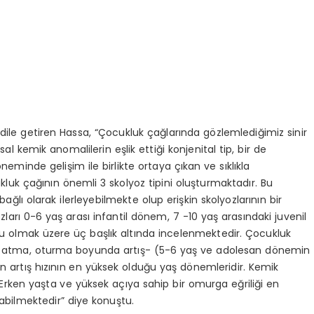
 dile getiren Hassa, “Çocukluk çağlarında gözlemlediğimiz sinir
al kemik anomalilerin eşlik ettiği konjenital tip, bir de
nde gelişim ile birlikte ortaya çıkan ve sıklıkla
ukluk çağının önemli 3 skolyoz tipini oluşturmaktadır. Bu
 bağlı olarak ilerleyebilmekte olup erişkin skolyozlarının bir
zları 0-6 yaş arası infantil dönem, 7 -10 yaş arasındaki juvenil
 olmak üzere üç başlık altında incelenmektedir. Çocukluk
oy atma, oturma boyunda artış- (5-6 yaş ve adolesan dönemin
in artış hızının en yüksek olduğu yaş dönemleridir. Kemik
r. Erken yaşta ve yüksek açıya sahip bir omurga eğriliği en
tabilmektedir” diye konuştu.