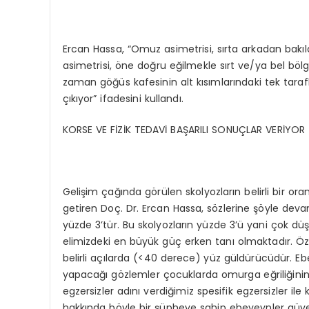
Ercan Hassa, “Omuz asimetrisi, sırta arkadan bakıld
asimetrisi, öne doğru eğilmekle sırt ve/ya bel böl
zaman göğüs kafesinin alt kısımlarındaki tek taraflı ç
çıkıyor” ifadesini kullandı.
KORSE VE FİZİK TEDAVİ BAŞARILI SONUÇLAR VERİYOR
Gelişim çağında görülen skolyozların belirli bir ora
getiren Doç. Dr. Ercan Hassa, sözlerine şöyle devam
yüzde 3’tür. Bu skolyozların yüzde 3’ü yani çok dü
elimizdeki en büyük güç erken tanı olmaktadır. Öz
belirli açılarda (<40 derece) yüz güldürücüdür. E
yapacağı gözlemler çocuklarda omurga eğriliğinin bel
egzersizler adını verdiğimiz spesifik egzersizler il
hakkında böyle bir şüpheye sahip ebeveynler güve