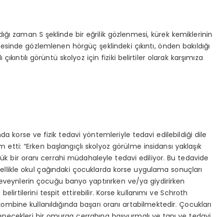
ığı zaman S şeklinde bir eğrilik gözlenmesi, kürek kemiklerinin
gesinde gözlemlenen hörgüç şeklindeki çıkıntı, önden bakıldığı
ıkıntılı görüntü skolyoz için fiziki belirtiler olarak karşımıza
nda korse ve fizik tedavi yöntemleriyle tedavi edilebildiği dile
 etti: “Erken başlangıçlı skolyoz görülme insidansı yaklaşık
şük bir oranı cerrahi müdahaleyle tedavi ediliyor. Bu tedavide
ellikle okul çağındaki çocuklarda korse uygulama sonuçları
beveynlerin çocuğu banyo yaptırırken ve/ya giydirirken
irtilerini tespit ettirebilir. Korse kullanımı ve Schroth
e kombine kullanıldığında başarı oranı artabilmektedir. Çocukları
necekleri bir omurga cerrahına başvurmalı ve tanı ve tedavi