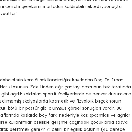
tanı cerrahi gereksinimi ortadan kaldırabilmektedir, sonuçta
evcuttur”
ahalelerin kemiği şekillendirdiğini kaydeden Doç. Dr. Ercan
cuklar kilosunun 7’de 1’inden ağır çantayı omzunun tek tarafında
er gibi ağırlık kaldırılan sportif faaliyetlerde de benzer durumlarla
edilmemiş skolyozlarda kozmetik ve fizyolojik birçok sorun
ut, kötü bir postür gibi olumsuz görsel sonuçları vardır. Bu
taraflarında kaslarda boy farkı nedeniyle kas spazmları ve ağrılar
se kullanımları özellikle gelişme çağındaki çocuklarda sosyal
k belirtmek gerekir ki; belirli bir eğrilik açısının (40 derece