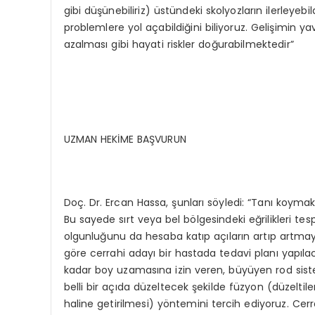
gibi düşünebiliriz) üstündeki skolyozların ilerleyeb
problemlere yol açabildiğini biliyoruz. Gelişimin y
azalması gibi hayati riskler doğurabilmektedir”
UZMAN HEKİME BAŞVURUN
Doç. Dr. Ercan Hassa, şunları söyledi: “Tanı koymak
Bu sayede sırt veya bel bölgesindeki eğrilikleri te
olgunluğunu da hesaba katıp açıların artıp artma
göre cerrahi adayı bir hastada tedavi planı yapıl
kadar boy uzamasına izin veren, büyüyen rod sist
belli bir açıda düzeltecek şekilde füzyon (düzeltile
haline getirilmesi) yöntemini tercih ediyoruz. Ce