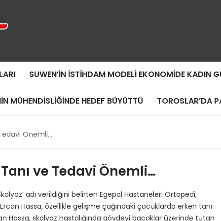
LARI
SUWEN’IN İSTIHDAM MODELI EKONOMIDE KADIN
MIN MÜHENDISLIĞINDE HEDEF BÜYÜTTÜ
TOROSLAR’DA PA
 Tedavi Önemli…
 Tanı ve Tedavi Önemli…
kolyoz’ adı verildiğini belirten Egepol Hastaneleri Ortopedi,
Ercan Hassa, özellikle gelişme çağındaki çocuklarda erken tanı
an Hassa, skolyoz hastalığında gövdeyi bacaklar üzerinde tutan