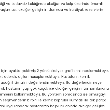
ildiği ve tedavisiz kaldığında akciğer ve kalp üzerinde önemli
avaşlaması, akciğer gelişimin durması ve kardiyak rezervlerin
 için ayakta çekilmiş 2 yönlü skolyoz grafilerini incelemekteyiz.
spit ederek, açıları hesaplamaktayız. Hastaların kemik
yacağı ihtimalini değerlendirmekteyiz. Bu değerlendirmeye
acak hastanın yaşı çok küçük ise akciğer gelişimi tamamlanana
emlerini kullanmaktayız. Bu yöntem sonrasında ise omurgayı
n segmentlerin birbiri ile kemik köprüler kurması ile tek parça
rrahi uygulanacak hastamızın başvuru anında akciğer gelişimi