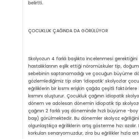
belirtti.
ÇOCUKLUK ÇAĞINDA DA GÖRÜLÜYOR
Skolyozun 4 farklı başlıkta incelenmesi gerektiğini
hastalıklarının eşlik ettiği nöromüskuler tip, doğums
sebebinin saptanamadığı ve çocuğun büyüme dönemi
gözlemlediğimiz tip olan ‘idiopatik’ skolyozlar çoc
eğriliklerin bir kısmı erişkin çağda çeşitli faktörlere
kısmını oluşturur. Çocukluk çağının idiopatik skolyo
dönem ve adolesan dönemin idiopatik tip skolyozu
çağının 2 farklı yaş döneminde hızlı büyüme -b
başı) görülmektedir. Bu dönemler skolyoz eğriliğin
olgunlaştıkça eğriliklerin artış gösterme hızı azalı
korkulan senaryomuzdur, zira bu eğrilikler hızla ar