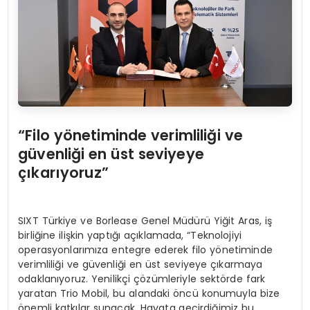
“
Filo y
ö
netiminde verimliliği ve
güvenliğ
i en
üst seviyeye
çıkarıyoruz”
SIXT Türkiye ve Borlease Genel Müdürü Yiğit Aras, iş
birliğine ilişkin yaptığı açıklamada, “Teknolojiyi
operasyonlarımıza entegre ederek filo yönetiminde
verimliliği ve güvenliği en üst seviyeye çıkarmaya
odaklanıyoruz. Yenilikçi çözümleriyle sektörde fark
yaratan Trio Mobil, bu alandaki öncü konumuyla bize
önemli katkılar sunacak. Hayata geçirdiğimiz bu