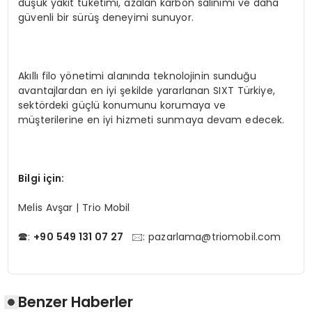
düşük yakıt tüketimi, azalan karbon salınımı ve daha
güvenli bir sürüş deneyimi sunuyor.
Akıllı filo yönetimi alanında teknolojinin sunduğu
avantajlardan en iyi şekilde yararlanan SIXT Türkiye,
sektördeki güçlü konumunu korumaya ve
müşterilerine en iyi hizmeti sunmaya devam edecek.
Bilgi iç
in:
Melis Avşar | Trio Mobil
🕿:
+90 549 131 07 27
🖂:
pazarlama@triomobil.com
Benzer Haberler