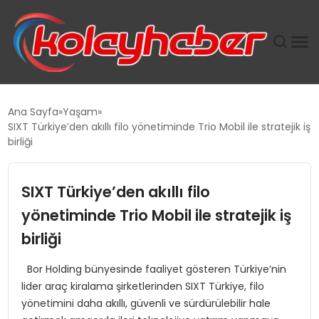
PLUS İNSAN KAYAKLARI
Ana Sayfa
Yaşam
SIXT Türkiye’den akıllı filo yönetiminde Trio Mobil ile stratejik iş
SUWEN’IN İSTIHDAM MODELI EKONOMIDE KADIN
birliği
GÜCÜNÜBÜYÜTÜYOR
SIXT Türkiye’den akıllı filo
TANYER YAPI ZEMIN MÜHENDISLIĞINDE HEDEF
BÜYÜTTÜ
yönetiminde Trio Mobil ile stratejik iş
birliği
TOROSLAR’DA PAZAR GERGİNLİĞİ!
Bor Holding bünyesinde faaliyet gösteren Türkiye’nin
lider araç kiralama şirketlerinden SIXT Türkiye, filo
yönetimini daha akıllı, güvenli ve sürdürülebilir hale