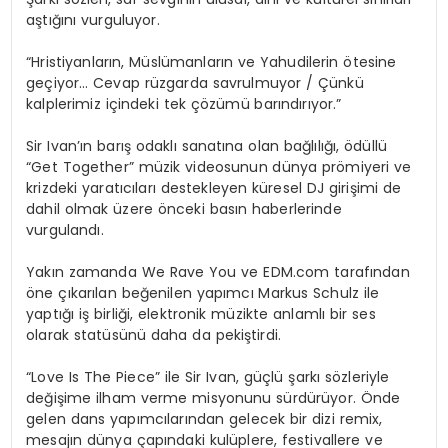
aştığını vurguluyor.
“Hristiyanların, Müslümanların ve Yahudilerin ötesine
geçiyor… Cevap rüzgarda savrulmuyor / Çünkü
kalplerimiz içindeki tek çözümü barındırıyor.”
Sir Ivan’ın barış odaklı sanatına olan bağlılığı, ödüllü
“Get Together” müzik videosunun dünya prömiyeri ve
krizdeki yaratıcıları destekleyen küresel DJ girişimi de
dahil olmak üzere önceki basın haberlerinde
vurgulandı.
Yakın zamanda We Rave You ve EDM.com tarafından
öne çıkarılan beğenilen yapımcı Markus Schulz ile
yaptığı iş birliği, elektronik müzikte anlamlı bir ses
olarak statüsünü daha da pekiştirdi.
“Love Is The Piece” ile Sir Ivan, güçlü şarkı sözleriyle
değişime ilham verme misyonunu sürdürüyor. Önde
gelen dans yapımcılarından gelecek bir dizi remix,
mesajın dünya çapındaki kulüplere, festivallere ve