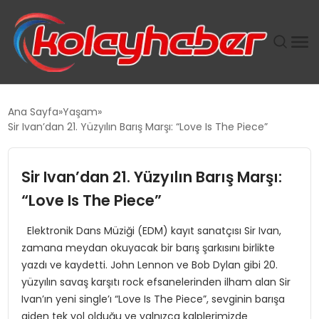
PLUS İNSAN KAYAKLARI
Ana Sayfa
Yaşam
Sir Ivan’dan 21. Yüzyılın Barış Marşı: “Love Is The Piece”
SUWEN’IN İSTIHDAM MODELI EKONOMIDE KADIN
GÜCÜNÜBÜYÜTÜYOR
Sir Ivan’dan 21. Yüzyılın Barış Marşı:
TANYER YAPI ZEMIN MÜHENDISLIĞINDE HEDEF
“Love Is The Piece”
BÜYÜTTÜ
Elektronik Dans Müziği (EDM) kayıt sanatçısı Sir Ivan,
zamana meydan okuyacak bir barış şarkısını birlikte
TOROSLAR’DA PAZAR GERGİNLİĞİ!
yazdı ve kaydetti. John Lennon ve Bob Dylan gibi 20.
yüzyılın savaş karşıtı rock efsanelerinden ilham alan Sir
Ivan’ın yeni single’ı “Love Is The Piece”, sevginin barışa
giden tek yol olduğu ve yalnızca kalplerimizde