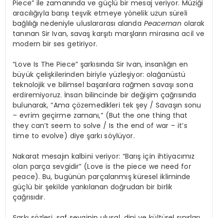
Piece” ile zamanında ve güçlü bir mesaj veriyor. Müziği
aracılığıyla barışı teşvik etmeye yönelik uzun süreli
bağlılığı nedeniyle uluslararası alanda
Peaceman
olarak
tanınan Sir Ivan, savaş karşıtı marşların mirasına acil ve
modern bir ses getiriyor.
“Love Is The Piece” şarkısında Sir Ivan, insanlığın en
büyük çelişkilerinden biriyle yüzleşiyor: olağanüstü
teknolojik ve bilimsel başarılara rağmen savaşı sona
erdiremiyoruz. İnsan bilincinde bir değişim çağrısında
bulunarak, “Ama çözemedikleri tek şey / Savaşın sonu
– evrim geçirme zamanı,” (But the one thing that
they can’t seem to solve / Is the end of war – it’s
time to evolve) diye şarkı söylüyor.
Nakarat mesajın kalbini veriyor: “Barış için ihtiyacımız
olan parça sevgidir” (Love is the piece we need for
peace). Bu, bugünün parçalanmış küresel ikliminde
güçlü bir şekilde yankılanan doğrudan bir birlik
çağrısıdır.
Şarkı sözleri, saf sevginin ulusal, dini ve kültürel sınırları