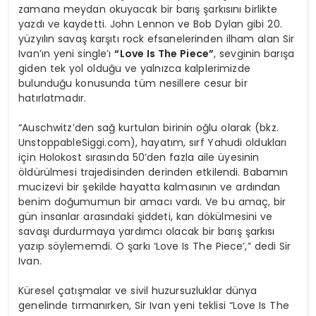
zamana meydan okuyacak bir barış şarkısını birlikte
yazdı ve kaydetti. John Lennon ve Bob Dylan gibi 20.
yüzyılın savaş karşıtı rock efsanelerinden ilham alan Sir
Ivan’ın yeni single’ı
“Love Is The Piece”
, sevginin barışa
giden tek yol olduğu ve yalnızca kalplerimizde
bulunduğu konusunda tüm nesillere cesur bir
hatırlatmadır.
“Auschwitz’den sağ kurtulan birinin oğlu olarak (bkz.
UnstoppableSiggi.com), hayatım, sırf Yahudi oldukları
için Holokost sırasında 50’den fazla aile üyesinin
öldürülmesi trajedisinden derinden etkilendi. Babamın
mucizevi bir şekilde hayatta kalmasının ve ardından
benim doğumumun bir amacı vardı. Ve bu amaç, bir
gün insanlar arasındaki şiddeti, kan dökülmesini ve
savaşı durdurmaya yardımcı olacak bir barış şarkısı
yazıp söylememdi. O şarkı ‘Love Is The Piece’,” dedi Sir
Ivan.
Küresel çatışmalar ve sivil huzursuzluklar dünya
genelinde tırmanırken, Sir Ivan yeni teklisi “Love Is The