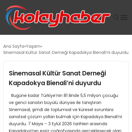
PLUS İNSAN KAYAKLARI
Ana Sayfa
Yaşam
Sinemasal Kültür Sanat Derneği Kapadokya Bienali’ni duyurdu
SUWEN’IN İSTIHDAM MODELI EKONOMIDE KADIN
GÜCÜNÜBÜYÜTÜYOR
Sinemasal Kültür Sanat Derneği
TANYER YAPI ZEMIN MÜHENDISLIĞINDE HEDEF
Kapadokya Bienali’ni duyurdu
BÜYÜTTÜ
Bugüne kadar Türkiye’nin 81 ilinde 5,5 milyon çocuğu
ve genci sanatın büyülü dünyası ile tanıştıran
TOROSLAR’DA PAZAR GERGİNLİĞİ!
Sinemasal, şimdi de toplumsal ve küresel sorunlara
sanatsal çözüm yolları bulmak için Kapadokya Bienali’ni
duyurdu. 7 Mayıs – 3 Eylül 2026 tarihleri arasında
Kapadokya’nın eşsiz coğrafyasında gerçekleşecek olan