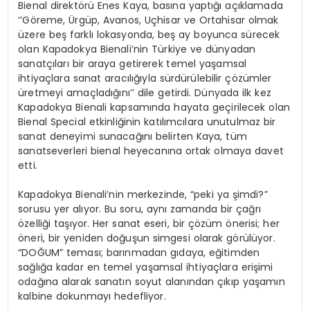
Bienal direktörü Enes Kaya, basına yaptığı açıklamada
‘’Göreme, Ürgüp, Avanos, Uçhisar ve Ortahisar olmak
üzere beş farklı lokasyonda, beş ay boyunca sürecek
olan Kapadokya Bienali’nin Türkiye ve dünyadan
sanatçıları bir araya getirerek temel yaşamsal
ihtiyaçlara sanat aracılığıyla sürdürülebilir çözümler
üretmeyi amaçladığını’’ dile getirdi. Dünyada ilk kez
Kapadokya Bienali kapsamında hayata geçirilecek olan
Bienal Special etkinliğinin katılımcılara unutulmaz bir
sanat deneyimi sunacağını belirten Kaya, tüm
sanatseverleri bienal heyecanına ortak olmaya davet
etti.
Kapadokya Bienali’nin merkezinde, “peki ya şimdi?”
sorusu yer alıyor. Bu soru, aynı zamanda bir çağrı
özelliği taşıyor. Her sanat eseri, bir çözüm önerisi; her
öneri, bir yeniden doğuşun simgesi olarak görülüyor.
“DOĞUM” teması; barınmadan gıdaya, eğitimden
sağlığa kadar en temel yaşamsal ihtiyaçlara erişimi
odağına alarak sanatın soyut alanından çıkıp yaşamın
kalbine dokunmayı hedefliyor.