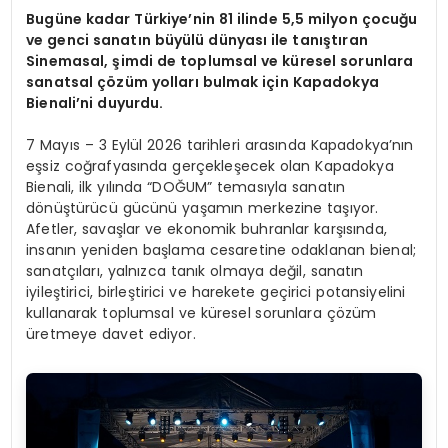
Bugüne kadar Türkiye
’
nin 81 ilinde 5,5 milyon ç
ocu
ğu
ve genci sanatın büyülü dünyası ile tanıştıran
Sinemasal, şimdi de toplumsal ve küresel sorunlara
sanatsal çözüm yolları bulmak için Kapadokya
Bienali
’
ni
duyurdu.
7 Mayıs – 3 Eylül 2026 tarihleri arasında Kapadokya’nın
eşsiz coğrafyasında gerçekleşecek olan Kapadokya
Bienali, ilk yılında “DOĞUM” temasıyla sanatın
dönüştürücü gücünü yaşamın merkezine taşıyor.
Afetler, savaşlar ve ekonomik buhranlar karşısında,
insanın yeniden başlama cesaretine odaklanan bienal;
sanatçıları, yalnızca tanık olmaya değil, sanatın
iyileştirici, birleştirici ve harekete geçirici potansiyelini
kullanarak toplumsal ve küresel sorunlara çözüm
üretmeye davet ediyor.