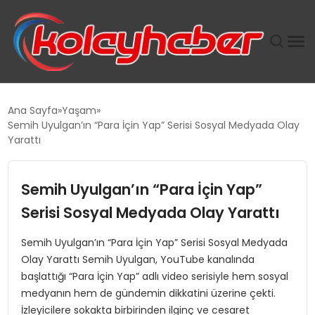
PLUS İNSAN KAYAKLARI
Ana Sayfa
Yaşam
Semih Uyulgan’ın “Para İçin Yap” Serisi Sosyal Medyada Olay
SUWEN’IN İSTIHDAM MODELI EKONOMIDE KADIN
Yarattı
GÜCÜNÜBÜYÜTÜYOR
Semih Uyulgan’ın “Para İçin Yap”
TANYER YAPI ZEMIN MÜHENDISLIĞINDE HEDEF
BÜYÜTTÜ
Serisi Sosyal Medyada Olay Yarattı
Semih Uyulgan’ın “Para İçin Yap” Serisi Sosyal Medyada
TOROSLAR’DA PAZAR GERGİNLİĞİ!
Olay Yarattı Semih Uyulgan, YouTube kanalında
başlattığı “Para İçin Yap” adlı video serisiyle hem sosyal
medyanın hem de gündemin dikkatini üzerine çekti.
İzleyicilere sokakta birbirinden ilginç ve cesaret