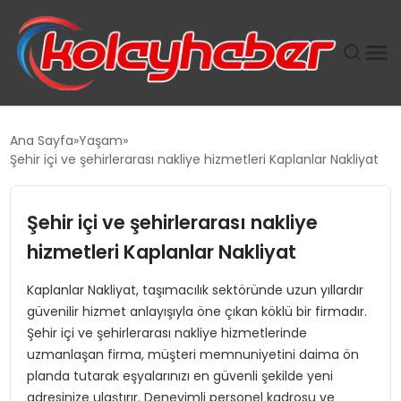
PLUS İNSAN KAYAKLARI
Ana Sayfa
Yaşam
Şehir içi ve şehirlerarası nakliye hizmetleri Kaplanlar Nakliyat
SUWEN’IN İSTIHDAM MODELI EKONOMIDE KADIN
GÜCÜNÜBÜYÜTÜYOR
Şehir içi ve şehirlerarası nakliye
TANYER YAPI ZEMIN MÜHENDISLIĞINDE HEDEF
hizmetleri Kaplanlar Nakliyat
BÜYÜTTÜ
Kaplanlar Nakliyat, taşımacılık sektöründe uzun yıllardır
güvenilir hizmet anlayışıyla öne çıkan köklü bir firmadır.
TOROSLAR’DA PAZAR GERGİNLİĞİ!
Şehir içi ve şehirlerarası nakliye hizmetlerinde
uzmanlaşan firma, müşteri memnuniyetini daima ön
planda tutarak eşyalarınızı en güvenli şekilde yeni
adresinize ulaştırır. Deneyimli personel kadrosu ve