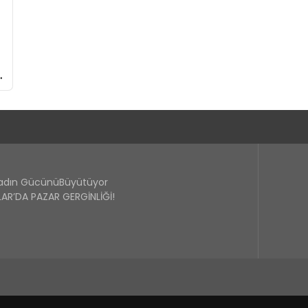
Kadın GücünüBüyütüyor
R’DA PAZAR GERGİNLİĞİ!