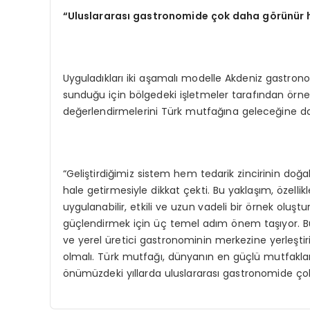
“U
luslararası
gastronomide
çok daha g
ö
rünür 
Uyguladıkları iki aşamalı modelle Akdeniz gastronom
sunduğu için bölgedeki işletmeler tarafından örn
değerlendirmelerini Türk mutfağına geleceğine dai
“Geliştirdiğimiz sistem hem tedarik zincirinin doğ
hale getirmesiyle dikkat çekti. Bu yaklaşım, özellik
uygulanabilir, etkili ve uzun vadeli bir örnek olu
güçlendirmek için üç temel adım önem taşıyor. Büy
ve yerel üretici gastronominin merkezine yerleştiri
olmalı. Türk mutfağı, dünyanın en güçlü mutfakları
önümüzdeki yıllarda uluslararası gastronomide çok 