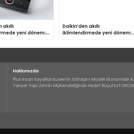
 akıllı
Daikin’den akıllı
irmede yeni dönem:
iklimlendirmede yeni dönem:
us Türkiye’de
Madoka Plus Türkiye’de
Hakkımızda
Plus İnsan Kayakları
Suwen’in İstihdam Modeli Ekonomide 
Tanyer Yapı Zemin Mühendisliğinde Hedef Büyüttü
TOROSLA