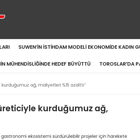
LARI
SUWEN’IN İSTIHDAM MODELI EKONOMIDE KADIN
MIN MÜHENDISLIĞINDE HEDEF BÜYÜTTÜ
TOROSLAR’DA PA
e kurduğumuz ağ, maliyetleri %15 azalttı”
 üreticiyle kurduğumuz ağ,
gastronomi ekosistemi sürdürülebilir projeler için harekete