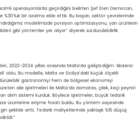
cimli operasyonlarda geçirdiğini belirten Şef Eren Demircan,
e %30’luk bir azalma elde ettik. Bu başarı, sektör çevrelerinde
andırdığımız modelimizde porsiyon optimizasyonu, yan ürünlerin
eri gibi yöntemler yer alıyor” diyerek sürdürülebilirlik
iri, 2022–2024 yılları arasında Malta’da geliştirdiğim ‘Akdeniz
i’ oldu. Bu modelle, Malta ve Sicilya’daki küçük ölçekli
rdürülebilir gastronomiyi hem de bölgesel ekonomiyi
 üreten aile işletmeleri ile Malta’da domates, çilek, keçi peyniri
udan alım sistemi kurduk. Böylece işletmeler, büyük tedarik
aze ürünlerine erişme fırsatı buldu. Bu yöntem sayesinde
gin şekilde arttı. Tedarik maliyetlerinde yaklaşık %15 düşüş
irildi.”