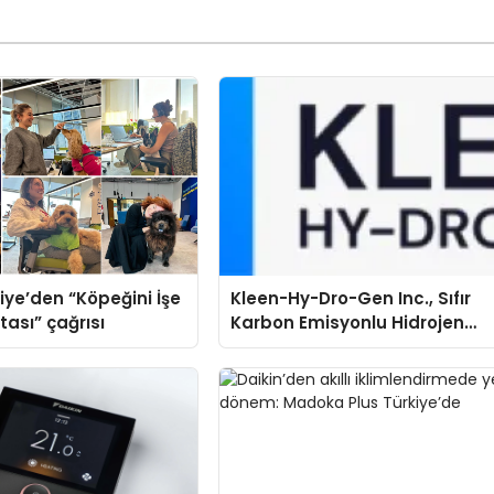
iye’den “Köpeğini İşe
Kleen-Hy-Dro-Gen Inc., Sıfır
tası” çağrısı
Karbon Emisyonlu Hidrojen
Isıtma Teknolojisinde ISO ve
TSSA Düzenleyici Onaylarını
Aldı