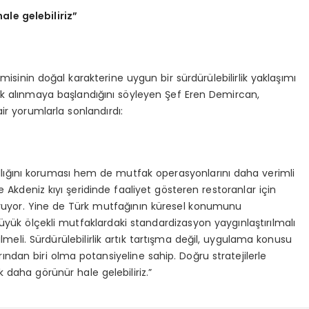
hale gelebiliriz”
isinin doğal karakterine uygun bir sürdürülebilirlik yaklaşımı
ek alınmaya başlandığını söyleyen Şef Eren Demircan,
r yorumlarla sonlandırdı:
allığını koruması hem de mutfak operasyonlarını daha verimli
le Akdeniz kıyı şeridinde faaliyet gösteren restoranlar için
şturuyor. Yine de Türk mutfağının küresel konumunu
ük ölçekli mutfaklardaki standardizasyon yaygınlaştırılmalı
lmeli. Sürdürülebilirlik artık tartışma değil, uygulama konusu
ndan biri olma potansiyeline sahip. Doğru stratejilerle
daha görünür hale gelebiliriz.”