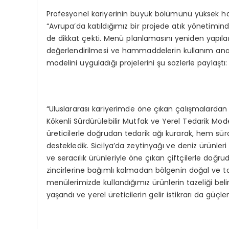
Profesyonel kariyerinin büyük bölümünü yüksek ha
“Avrupa’da katıldığımız bir projede atık yönetimind
de dikkat çekti. Menü planlamasını yeniden yapıl
değerlendirilmesi ve hammaddelerin kullanım analizl
modelini uyguladığı projelerini şu sözlerle paylaştı:
“Uluslararası kariyerimde öne çıkan çalışmalardan b
Kökenli Sürdürülebilir Mutfak ve Yerel Tedarik Model
üreticilerle doğrudan tedarik ağı kurarak, hem sü
destekledik. Sicilya’da zeytinyağı ve deniz ürünleri
ve seracılık ürünleriyle öne çıkan çiftçilerle doğr
zincirlerine bağımlı kalmadan bölgenin doğal ve t
menülerimizde kullandığımız ürünlerin tazeliği belir
yaşandı ve yerel üreticilerin gelir istikrarı da güçlend