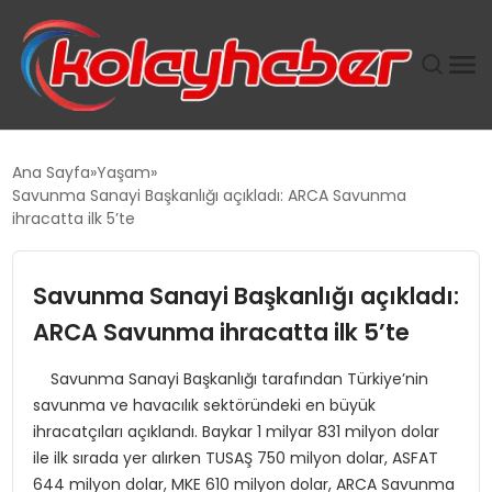
PLUS İNSAN KAYAKLARI
Ana Sayfa
Yaşam
Savunma Sanayi Başkanlığı açıkladı: ARCA Savunma
SUWEN’IN İSTIHDAM MODELI EKONOMIDE KADIN
ihracatta ilk 5’te
GÜCÜNÜBÜYÜTÜYOR
Savunma Sanayi Başkanlığı açıkladı:
TANYER YAPI ZEMIN MÜHENDISLIĞINDE HEDEF
BÜYÜTTÜ
ARCA Savunma ihracatta ilk 5’te
Savunma Sanayi Başkanlığı tarafından Türkiye’nin
TOROSLAR’DA PAZAR GERGİNLİĞİ!
savunma ve havacılık sektöründeki en büyük
ihracatçıları açıklandı. Baykar 1 milyar 831 milyon dolar
ile ilk sırada yer alırken TUSAŞ 750 milyon dolar, ASFAT
644 milyon dolar, MKE 610 milyon dolar, ARCA Savunma