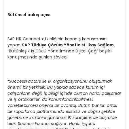
Bütünsel bakış açısı
SAP HR Connect etkinliğinin kapanış konuşmasını
yapan
SAP Türkiye Çözüm Y
ö
neticisi İlkay Sağlam,
“Bütünleşik İş Gücü Yönetiminde Dijital Çağ” başlıklı
konuşmasında şunları söyledi:
“
SuccessFactors ile
İK organizasyonunu oluşturmak
ö
nemli bir yetkinlik. Bu yapıda sadece kurum içi
çalışanları
n de
ğil, iş birliğ
i i
çinde olunan harici çalışanlar
ve iş ortaklarının da konumlandırılabilmesi,
y
ö
netilebilmesi
ö
nemli bir avantaj. Bütün bunları ortak
bir raporlama platformunda eksiksiz ve doğru şekilde
g
ö
rebilme imkanını günümüz İK süreçlerinde başrolde
olan SuccessFactors sağlıyor. Harici işgücü