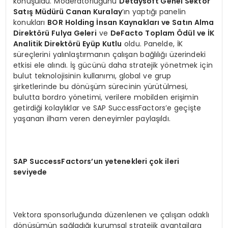
konuşuldu. Moderatörlüğünü
Detaysoft Genel Sektör
Satış Müdürü Canan Kuralay
’ın yaptığı panelin
konukları
BOR Holding İnsan Kaynakları ve Satın Alma
Direktörü Fulya Geleri
ve
DeFacto Toplam Ödül ve İK
Analitik Direktörü Eyüp Kutlu
oldu. Panelde, İK
süreçlerini yalınlaştırmanın çalışan bağlılığı üzerindeki
etkisi ele alındı. İş gücünü daha stratejik yönetmek için
bulut teknolojisinin kullanımı, global ve grup
şirketlerinde bu dönüşüm sürecinin yürütülmesi,
bulutta bordro yönetimi, verilere mobilden erişimin
getirdiği kolaylıklar ve SAP SuccessFactors’e geçişte
yaşanan ilham veren deneyimler paylaşıldı.
SAP SuccessFactors
’
un yetenekleri çok ileri
seviyede
Vektora sponsorluğunda düzenlenen ve çalışan odaklı
dönüşümün sağladığı kurumsal stratejik avantajlara