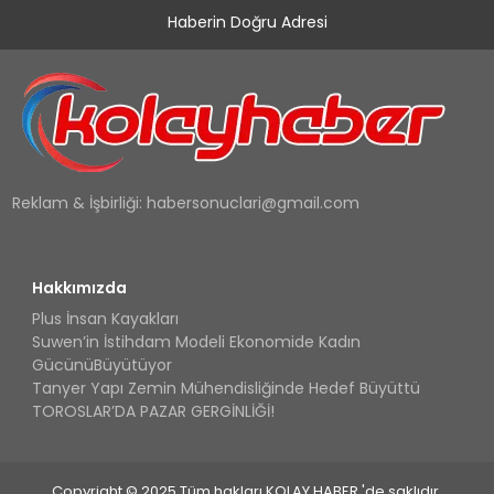
Haberin Doğru Adresi
Reklam & İşbirliği:
habersonuclari@gmail.com
Hakkımızda
Plus İnsan Kayakları
Suwen’in İstihdam Modeli Ekonomide Kadın
GücünüBüyütüyor
Tanyer Yapı Zemin Mühendisliğinde Hedef Büyüttü
TOROSLAR’DA PAZAR GERGİNLİĞİ!
Copyright © 2025 Tüm hakları KOLAY HABER 'de saklıdır.