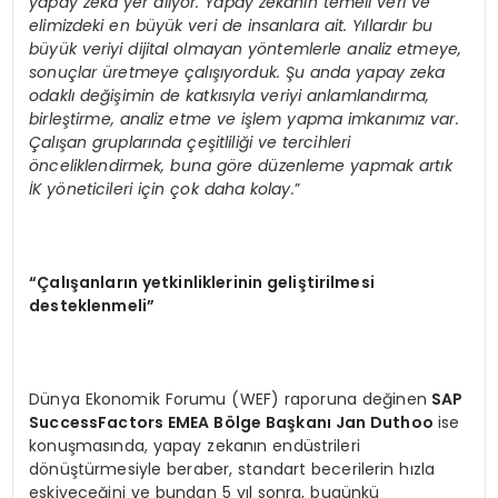
yapay zeka yer alıyor. Yapay zekanın temeli veri ve
elimizdeki en büyük veri de insanlara ait. Yıllardır bu
büyük veriyi dijital olmayan yöntemlerle analiz etmeye,
sonuçlar üretmeye çalışıyorduk. Şu anda yapay zeka
odaklı değişimin de katkısıyla veriyi anlamlandırma,
birleştirme, analiz etme ve işlem yapma imkanımız var.
Çalışan gruplarında çeşitliliği ve tercihleri
önceliklendirmek, buna göre düzenleme yapmak artık
İK yöneticileri için çok daha kolay.
”
“Çalışanların yetkinliklerinin geliştirilmesi
desteklenmeli”
Dünya Ekonomik Forumu (WEF) raporuna değinen
SAP
SuccessFactors EMEA B
ö
lge Başkanı
Jan Duthoo
ise
konuşmasında, yapay zekanın endüstrileri
dönüştürmesiyle beraber, standart becerilerin hızla
eskiyeceğini ve bundan 5 yıl sonra, bugünkü