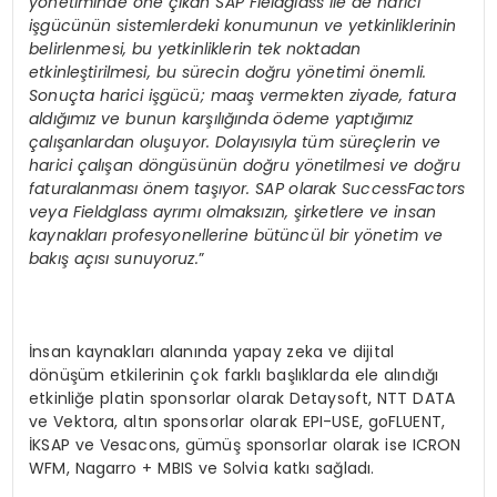
y
ö
netiminde
ö
ne çıkan SAP Fieldglass ile de harici
işgücünün sistemlerdeki konumunun ve yetkinliklerinin
belirlenmesi, bu yetkinliklerin tek noktadan
etkinleştirilmesi, bu sürecin doğru y
ö
netimi
ö
nemli.
Sonuçta harici işgücü; maaş vermekten ziyade, fatura
aldığımız ve bunun karşılığında
ö
deme yaptığımız
çalışanlardan oluşuyor. Dolayısıyla tüm süreçlerin ve
harici çalış
an d
ö
ngüsünü
n do
ğru y
ö
netilmesi ve doğru
faturalanması önem taşıyor. SAP olarak SuccessFactors
veya Fieldglass ayrımı olmaksızın, şirketlere ve insan
kaynakları profesyonellerine bütüncül bir y
ö
netim ve
bakış açısı sunuyoruz.
”
İnsan kaynakları alanında yapay zeka ve dijital
dönüşüm etkilerinin çok farklı başlıklarda ele alındığı
etkinliğe platin sponsorlar olarak Detaysoft, NTT DATA
ve Vektora, altın sponsorlar olarak EPI-USE, goFLUENT,
İKSAP ve Vesacons, gümüş sponsorlar olarak ise ICRON
WFM, Nagarro + MBIS ve Solvia katkı sağladı.