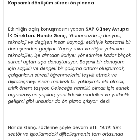
Kapsamlı d
ö
nüşüm süreci
ö
n planda
Etkinliğin açılış konuşmasını yapan
SAP Güney Avrupa
İK Direktörü Hande Genç,
“Günümüzde iş dünyası;
teknoloji ve değişen insan kaynağı etkisiyle kapsamlı bir
dönüşümden geçiyor. Yapay zeka ve diğer yükselen
teknolojiler, işe alımdan kariyer yönetimine kadar birçok
süreci uçtan uça dönüştürüyor. Başarılı bir dönüşüm
için sağlıklı ve dengeli bir çalışma ortamı oluşturmak,
çalışanların sürekli öğrenmelerini teşvik etmek ve
dijitalleşmeyi insan merkezli bir yaklaşımla ele almak,
kritik önem taşıyor. Geleceğe hazırlıklı olmak için esnek
organizasyon yapıları, yeni liderlik modelleri ve yetkinlik
gelişimi gibi unsurlar da ön plana çıkıyor
” dedi.
Hande Genç, sözlerine şöyle devam etti: “
Artık tüm
sektör ve işkollarındaki dijitalleşmenin tam ortasında