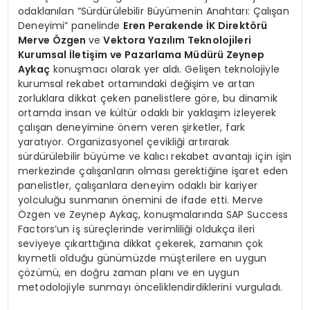
odaklanılan “Sürdürülebilir Büyümenin Anahtarı: Çalışan
Deneyimi” panelinde
Eren Perakende İK Direktörü
Merve Özgen
ve
Vektora Yazılım Teknolojileri
Kurumsal İletişim ve Pazarlama Müdürü Zeynep
Aykaç
konuşmacı olarak yer aldı. Gelişen teknolojiyle
kurumsal rekabet ortamındaki değişim ve artan
zorluklara dikkat çeken panelistlere göre, bu dinamik
ortamda insan ve kültür odaklı bir yaklaşım izleyerek
çalışan deneyimine önem veren şirketler, fark
yaratıyor. Organizasyonel çevikliği artırarak
sürdürülebilir büyüme ve kalıcı rekabet avantajı için işin
merkezinde çalışanların olması gerektiğine işaret eden
panelistler, çalışanlara deneyim odaklı bir kariyer
yolculuğu sunmanın önemini de ifade etti. Merve
Özgen ve Zeynep Aykaç, konuşmalarında SAP Success
Factors’un iş süreçlerinde verimliliği oldukça ileri
seviyeye çıkarttığına dikkat çekerek, zamanın çok
kıymetli olduğu günümüzde müşterilere en uygun
çözümü, en doğru zaman planı ve en uygun
metodolojiyle sunmayı önceliklendirdiklerini vurguladı.