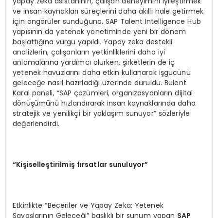
yapay zeka asistanının, çalışan deneyimini iyileştirmek
ve insan kaynakları süreçlerini daha akıllı hale getirmek
için öngörüler sunduğuna, SAP Talent Intelligence Hub
yapısının da yetenek yönetiminde yeni bir dönem
başlattığına vurgu yapıldı. Yapay zeka destekli
analizlerin, çalışanların yetkinliklerini daha iyi
anlamalarına yardımcı olurken, şirketlerin de iç
yetenek havuzlarını daha etkin kullanarak işgücünü
geleceğe nasıl hazırladığı üzerinde duruldu. Bülent
Karal paneli, “SAP çözümleri, organizasyonların dijital
dönüşümünü hızlandırarak insan kaynaklarında daha
stratejik ve yenilikçi bir yaklaşım sunuyor” sözleriyle
değerlendirdi.
“
Kişiselleştirilmiş fırsatlar sunuluyor”
Etkinlikte “Beceriler ve Yapay Zeka: Yetenek
Savaşlarının Geleceği” başlıklı bir sunum yapan
SAP