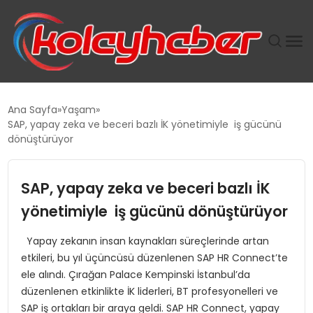
PLUS İNSAN KAYAKLARI
Ana Sayfa
Yaşam
SAP, yapay zeka ve beceri bazlı İK yönetimiyle iş gücünü
SUWEN’IN İSTIHDAM MODELI EKONOMIDE KADIN
dönüştürüyor
GÜCÜNÜBÜYÜTÜYOR
SAP, yapay zeka ve beceri bazlı İK
TANYER YAPI ZEMIN MÜHENDISLIĞINDE HEDEF
BÜYÜTTÜ
yönetimiyle iş gücünü dönüştürüyor
Yapay zekanın insan kaynakları süreçlerinde artan
TOROSLAR’DA PAZAR GERGİNLİĞİ!
etkileri, bu yıl üçüncüsü düzenlenen SAP HR Connect’te
ele alındı. Çırağan Palace Kempinski İstanbul’da
düzenlenen etkinlikte İK liderleri, BT profesyonelleri ve
SAP iş ortakları bir araya geldi. SAP HR Connect, yapay