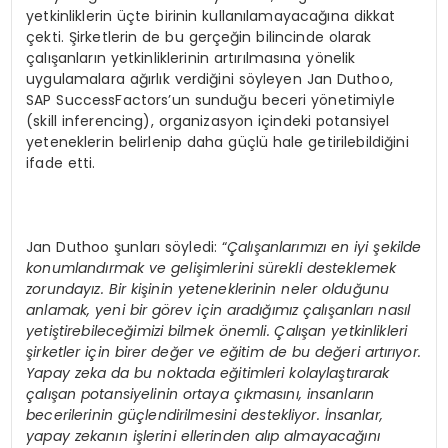
yetkinliklerin üçte birinin kullanılamayacağına dikkat
çekti. Şirketlerin de bu gerçeğin bilincinde olarak
çalışanların yetkinliklerinin artırılmasına yönelik
uygulamalara ağırlık verdiğini söyleyen Jan Duthoo,
SAP SuccessFactors’un sunduğu beceri yönetimiyle
(skill inferencing), organizasyon içindeki potansiyel
yeteneklerin belirlenip daha güçlü hale getirilebildiğini
ifade etti.
Jan Duthoo şunları söyledi: “
Çalışanlarımızı en iyi şekilde
konumlandırmak ve gelişimlerini sürekli desteklemek
zorundayız. Bir kişinin yeteneklerinin neler olduğunu
anlamak, yeni bir g
ö
rev i
çin aradığımız çalışanları nasıl
yetiştirebileceğimizi bilmek
ö
nemli. Çalışan yetkinlikleri
şirketler için birer değer ve eğitim de bu değeri artırıyor.
Yapay zeka da bu noktada eğitimleri kolaylaştırarak
çalışan potansiyelinin ortaya çıkmasını, insanların
becerilerinin güçlendirilmesini destekliyor. İnsanlar,
yapay zekanın işlerini ellerinden alıp almayacağını