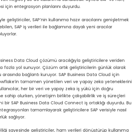
esi için entegrasyon planlarını duyurdu.
e geliştiriciler, SAP’nin kullanıma hazır aracılarını genişletmek
len, SAP iş verileri ile bağlamına dayalı yeni aracılar
luyorlar.
Business Data Cloud çözümü aracılığıyla geliştiricilere veriden
fazla yol sunuyor. Çözüm artık geliştiricilerin günlük olarak
u arasında bağlantı kuruyor. SAP Business Data Cloud için
nowflake’in tamamen yönetilen veri ve yapay zeka yeteneklerini
anıcılar, her bir veri ve yapay zeka iş yükü için doğru
ip olurken, yönetişim birlikte çalışabilirlik ve iş süreçleri
ni bir SAP Business Data Cloud Connect iş ortaklığı duyurdu. Bu
tegrasyonları tamamlayarak geliştiricilere SAP verisiyle nasıl
ük sağlıyor.
liği sayesinde geliştiriciler, ham verileri dönüştürüp kullanıma