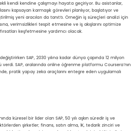
i kendi kendine çalışmayı hayata geçiriyor. Bu asistanlar,
zlasını kapsayan karmaşık görevleri planlıyor, başlatıyor ve
irilmiş yeni aracıları da tanıttı. Örneğin iş süreçleri analizi için
sına, verimsizlikleri tespit etmesine ve iş akışlarını optimize
 fırsatları keşfetmesine yardımcı olacak.
 değiştirirken SAP, 2030 yılına kadar dünya çapında 12 milyon
ü verdi. SAP, aralarında online öğrenme platformu Coursera’nın
inde, pratik yapay zeka araçlarını entegre eden uygulamalı
da küresel bir lider olan SAP, 50 yılı aşkın süredir iş ve
örlerden şirketler; finans, satın alma, İK, tedarik zinciri ve