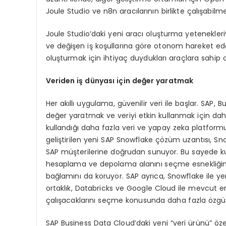
Joule Studio ve n8n aracılarının birlikte çalışabilm
Joule Studio’daki yeni aracı oluşturma yetenekleriyl
ve değişen iş koşullarına göre otonom hareket edebi
oluşturmak için ihtiyaç duydukları araçlara sahip o
Veriden iş dünyası için değer yaratmak
Her akıllı uygulama, güvenilir veri ile başlar. SAP, 
değer yaratmak ve veriyi etkin kullanmak için daha 
kullandığı daha fazla veri ve yapay zeka platform
geliştirilen yeni SAP Snowflake çözüm uzantısı, S
SAP müşterilerine doğrudan sunuyor. Bu sayede kull
hesaplama ve depolama alanını seçme esnekliğine sah
bağlamını da koruyor. SAP ayrıca, Snowflake ile ye
ortaklık, Databricks ve Google Cloud ile mevcut en
çalışacaklarını seçme konusunda daha fazla özgürl
SAP Business Data Cloud’daki yeni “veri ürünü” özel