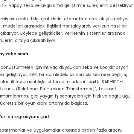
alitik, yapay zeka ve uygulama geliştirme süreçlerini destekliyor.
ş bir özellik, bilgi grafiklerini otomatik olarak oluşturabiliyor.
 modelleri arasındaki ilişkileri haritalayarak, verilerin nasıl bir
arıyor. Böylece geliştiriciler, verilerinin sistemler arasında
lerini ortaya çıkarabiliyor.
y zeka sınıfı
e dönüştürmeleri için ihtiyaç duydukları zeka ve koordinasyon
iştiriyor. SAP, bir cümledeki bir sonraki kelimeyi değil, iş
lan ilk kurumsal ilişkisel temel modelini tanıttı. SAP-RPT-1
üştürücü (Relational Pre-trained Transformer)”, teslimat
tamamlanması gibi yaygın iş senaryoları için hızlı ve doğruluğu
n ücretsiz bir oyun alanı ortamı da başlattı.
Veri entegrasyonu şart
, departmanlar ve uygulamalar arasında birden fazla aracıyı