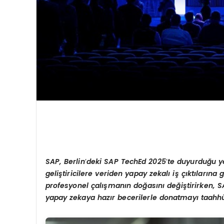
SAP, Berlin
’
deki SAP TechEd 2025
’
te duyurduğu ye
geliştiricilere veriden yapay zekalı iş çıktıların
profesyonel çalışmanın doğasını değiştirirken, S
yapay zekaya hazır becerilerle donatmayı taahhü