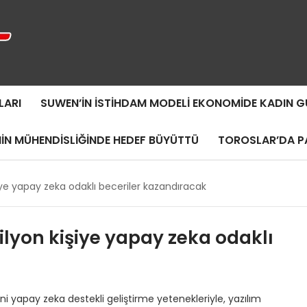
LARI
SUWEN’IN İSTIHDAM MODELI EKONOMIDE KADIN
MIN MÜHENDISLIĞINDE HEDEF BÜYÜTTÜ
TOROSLAR’DA PA
iye yapay zeka odaklı beceriler kazandıracak
lyon kişiye yapay zeka odaklı
 yapay zeka destekli geliştirme yetenekleriyle, yazılım