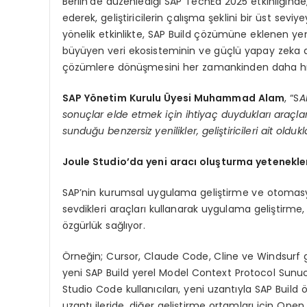
Berlin’de düzenlediği SAP TechEd 2025 etkinliğind
ederek, geliştiricilerin çalışma şeklini bir üst seviy
yönelik etkinlikte, SAP Build çözümüne eklenen yeni 
büyüyen veri ekosisteminin ve güçlü yapay zeka arac
çözümlere dönüşmesini her zamankinden daha hızlı
SAP Yönetim Kurulu Üyesi Muhammad Alam
, “S
A
sonuçlar elde etmek için ihtiyaç duydukları araçla
sunduğu benzersiz yenilikler, geliştiricileri ait old
Joule Studio’da yeni aracı oluşturma yetenekle
SAP’nin kurumsal uygulama geliştirme ve otomasyon
sevdikleri araçları kullanarak uygulama gelişti
özgürlük sağlıyor.
Örneğin; Cursor, Claude Code, Cline ve Windsurf gib
yeni SAP Build yerel Model Context Protocol Sunucul
Studio Code kullanıcıları, yeni uzantıyla SAP Build
uzantı ileride, diğer geliştirme ortamları için Op