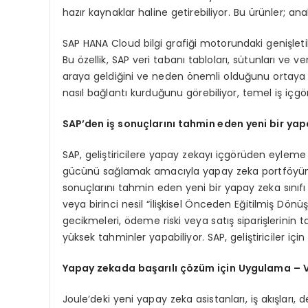
hazır kaynaklar haline getirebiliyor. Bu ürünler; an
SAP HANA Cloud bilgi grafiği motorundaki genişletilmi
Bu özellik, SAP veri tabanı tabloları, sütunları ve veri
araya geldiğini ve neden önemli olduğunu ortaya çık
nasıl bağlantı kurduğunu görebiliyor, temel iş içgörü
SAP’den iş sonuçlarını tahmin eden yeni bir yapa
SAP, geliştiricilere yapay zekayı içgörüden eylem
gücünü sağlamak amacıyla yapay zeka portföyünü gel
sonuçlarını tahmin eden yeni bir yapay zeka sınıfı o
veya birinci nesil “İlişkisel Önceden Eğitilmiş Dön
gecikmeleri, ödeme riski veya satış siparişlerinin 
yüksek tahminler yapabiliyor. SAP, geliştiriciler içi
Yapay zekada başarılı çözüm için Uygulama – 
Joule’deki yeni yapay zeka asistanları, iş akışları