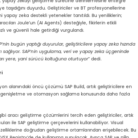
e, yapay zekayı geliştirme sürecine derinlemesine entegre
eye taşıdığını duyurdu. Geliştiriciler ve BT profesyonellerine
yapay zeka destekli yetenekler tanıtıldı. Bu yeniliklerin;
ıları Joule’un (AI Agents) desteğiyle, fikirlerin etkili
 ve güvenli hale getirdiği vurgulandı.
P’nin bugün yaptığı duyurular, geliştiricilere yapay zeka hızında
rı sağlıyor. SAP’nin uygulama, veri ve yapay zeka üçgeninde
ukları yere, yani sürücü koltuğuna oturtuyor
” dedi.
ri
 alanındaki öncü çözümü SAP Build, artık geliştiricilere en
rme, genişletme ve otomasyon sağlama konusunda daha fazla
i aracı geliştirme çözümlerini tercih eden geliştiriciler, artık
arı ile SAP geliştirme çerçevelerini kullanabiliyor. Visual
 özelliklerine doğrudan geliştirme ortamlarından erişebilecek. Bu
en VSX Registry’de de kullanıma sunulacak. Ayrıca SAP ve n8n,