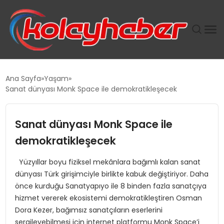
PLUS İNSAN KAYAKLARI
Ana Sayfa
Yaşam
Sanat dünyası Monk Space ile demokratikleşecek
SUWEN’IN İSTIHDAM MODELI EKONOMIDE KADIN
GÜCÜNÜBÜYÜTÜYOR
Sanat dünyası Monk Space ile
TANYER YAPI ZEMIN MÜHENDISLIĞINDE HEDEF
demokratikleşecek
BÜYÜTTÜ
Yüzyıllar boyu fiziksel mekânlara bağımlı kalan sanat
dünyası Türk girişimciyle birlikte kabuk değiştiriyor. Daha
TOROSLAR’DA PAZAR GERGİNLİĞİ!
önce kurduğu Sanatyapıyo ile 8 binden fazla sanatçıya
hizmet vererek ekosistemi demokratikleştiren Osman
Dora Kezer, bağımsız sanatçıların eserlerini
sergileyebilmesi için internet platformu Monk Space’i