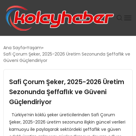
PLUS İNSAN KAYAKLARI
Ana Sayfa
Yaşam
Safi Çorum Şeker, 2025-2026 Üretim Sezonunda Şeffaflık ve
SUWEN’IN İSTIHDAM MODELI EKONOMIDE KADIN
Güveni Güçlendiriyor
GÜCÜNÜBÜYÜTÜYOR
Safi Çorum Şeker, 2025-2026 Üretim
TANYER YAPI ZEMIN MÜHENDISLIĞINDE HEDEF
BÜYÜTTÜ
Sezonunda Şeffaflık ve Güveni
Güçlendiriyor
TOROSLAR’DA PAZAR GERGİNLİĞİ!
Türkiye’nin köklü şeker üreticilerinden Safi Çorum
Şeker, 2025-2026 üretim sezonuna ilişkin güncel verileri
kamuoyu ile paylaşarak sektördeki şeffaflık ve güven