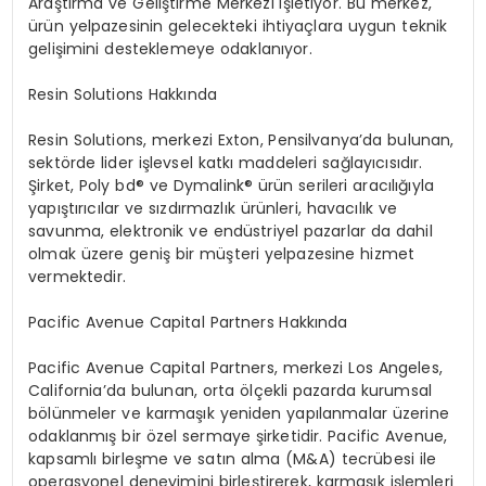
Araştırma ve Geliştirme Merkezi işletiyor. Bu merkez,
ürün yelpazesinin gelecekteki ihtiyaçlara uygun teknik
gelişimini desteklemeye odaklanıyor.
Resin Solutions Hakkında
Resin Solutions, merkezi Exton, Pensilvanya
’
da bulunan,
sekt
ö
rde lider i
şlevsel katkı maddeleri sağ
lay
ıcısıdır.
Şirket, Poly bd® ve Dymalink® ürün serileri aracılığıyla
yapıştırıcılar ve sızdırmazlık ürünleri, havacılık ve
savunma, elektronik ve endüstriyel pazarlar da dahil
olmak üzere geniş bir müşteri yelpazesine hizmet
vermektedir.
Pacific Avenue Capital Partners Hakk
ında
Pacific Avenue Capital Partners, merkezi Los Angeles,
California
’
da bulunan, orta
ö
lçekli pazarda kurumsal
b
ö
lünmeler ve karmaşık yeniden yapılanmalar üzerine
odaklanmış bir
ö
zel sermaye şirketidir. Pacific Avenue,
kapsamlı birleşme ve satın alma (M&A) tecrübesi ile
operasyonel deneyimini birleştirerek, karmaşık işlemleri