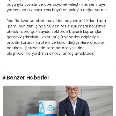
başarıyla y
ö
netir ve operasyonel iyileştirme, sermaye
yatırımı
ve h
ızlandırılmış büyüme yoluyla değer yaratır.
Pacific Avenue ekibi, kariyerleri boyunca 120
’
den fazla
işlem, bunların içinde 50
’
den fazla kurumsal b
ö
lünme
olmak üzere çok sayıda sekt
ö
rde başarılı kapanışlar
gerçekleştirmiştir. Şirket, güçlü y
ö
netim ekipleriyle
ortaklık kurarak stratejik ve kalıcı değişimlere
ö
ncülük
ederken, işletmelerin tam potansiyellerine
ulaşmalarına yardımcı olmayı amaçlamaktadır.
Benzer Haberler