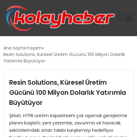
PLUS İNSAN KAYAKLARI
Ana Sayfa
Yaşam
Resin Solutions, Küresel Üretim Gücünü 100 Milyon Dolarlık
SUWEN’IN İSTIHDAM MODELI EKONOMIDE KADIN
Yatırımla Büyütüyor
GÜCÜNÜBÜYÜTÜYOR
Resin Solutions, Küresel Üretim
TANYER YAPI ZEMIN MÜHENDISLIĞINDE HEDEF
BÜYÜTTÜ
Gücünü 100 Milyon Dolarlık Yatırımla
Büyütüyor
TOROSLAR’DA PAZAR GERGİNLİĞİ!
Şirket, HTPB üretim kapasitesini çok aşamalı genişletme
planını başlattı; yeni yatırımlar, savunma ve havacılık
sektörlerindeki artan talebi karşılamayı hedefliyor.