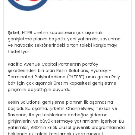
Şirket, HTPB üretim kapasitesini çok aşamalı
genişletme planını başlattı; yeni yatırımlar, savunma
ve havacılık sekt
ö
rlerindeki artan talebi karşılamayı
hedefliyor.
Pacific Avenue Capital Partners
’ın portf
ö
y
şirketlerinden biri olan Resin Solutions, Hydroxyl-
Terminated Polybutadiene (
“
HTPB”) ürün grubu Poly
bd® için çok aşamalı üretim kapasitesi genişletme
girişimini başlattığını duyurdu.
Resin Solutions, genişleme planının ilk aşamasına
başladı. Bu aşama, şirketin Channelview, Teksas ve
Ravenna, İtalya tesislerinde darboğaz giderme
girişimlerini ve büyük sermaye yatırımlarını içeriyor. Bu
yatırımlar, ABD
’
nin kritik ulusal güvenlik programlarında
beklenen ek talebi karşılamak üzere mevcut