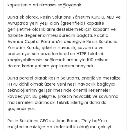
kapasitenin artırılmasını sağlayacak.
Buna ek olarak, Resin Solutions Y
ö
netim Kurulu, ABD ve
Avrupa
’
da yeni yeşil alan (greenfield) kapasite
genişletme olasılıklarını desteklemek için kapsam ve
fizibilite değerlendirmesi sürecini başlattı
. Pacific
Avenue Capital Partners
’ın desteğiyle Resin Solutions
Y
ö
netim Kurulu, şirketin havacılık, savunma ve
endüstriyel son pazarlarda artan HTPB talebini
karşılayabilmesini sağlamak amacıyla 100 milyon
dolara kadar yatırım yapılmasını onayladı.
Buna paralel olarak Resin Solutions, enerjik ve metalize
HTPB dâhil olmak üzere yeni nesil havacılık bağ
lay
ıcı
teknolojilerinin geliştirilmesinde
ö
nemli ilerlemeler
kaydediyor. Bu gelişme, şirketin havacılık ve savunma
malzemeleri alanındaki teknik liderliğini daha da
güçlendiriyor.
Resin Solutions CEO
’
su Joan Braca,
“
Poly bd
®’
nin
müşterilerimiz için ne kadar kritik olduğunu çok iyi