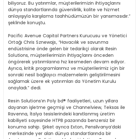
biliyoruz. Bu yatırımlar, müşterilerimizin ihtiyaçlarını
dünya standartlarında güvenilirlik, kalite ve hizmet
anlayışıyla karşılama taahhüdümüzün bir yansı
mas
ıdır.”
şeklinde konuştu.
Pacific Avenue Capital Partners Kurucusu ve Y
ö
netici
Ortağı Chris Sznewajs,
“
Havacılık ve savunma
endüstrisine
ö
nde gelen bir tedarikçi olarak Resin
Solutions, müşterilerimizin ihtiyaçlarını önceden
ö
ng
ö
rerek yatırımlarına hız kesmeden devam ediyor.
Ayrıca, kritik programlarımız ve müşterilerimiz için bir
sonraki nesil bağ
lay
ıcı malzemelerin geliştirilmesini
sağlamak üzere ek yatırımları da Y
ö
netim Kurulu
onayladı.” dedi.
Resin Solutions’ı
n Poly bd
® faaliyetleri, uzun yıllara
dayanan işletme geçmişi ve Channelview, Teksas ile
Ravenna, İtalya tesislerindeki kanıtlanmış üretim
kabiliyeti sayesinde HTPB pazarında benzersiz bir
konuma sahip. Şirket ayrı
ca Exton, Pensilvanya
’
daki
merkezinde yer alan dünya standartlarında bir