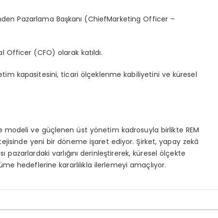
inden
Pazarlama Başkanı (
Chief
Marketing
Officer
–
al
Officer
(CFO)
olarak katıldı.
tim kapasitesini, ticari ölçeklenme kabiliyetini ve küresel
e modeli ve güçlenen üst yönetim kadrosuyla birlikte REM
isinde yeni bir döneme işaret ediyor. Şirket, yapay zekâ
 pazarlardaki varlığını derinleştirerek, küresel ölçekte
me hedeflerine kararlılıkla ilerlemeyi amaçlıyor.