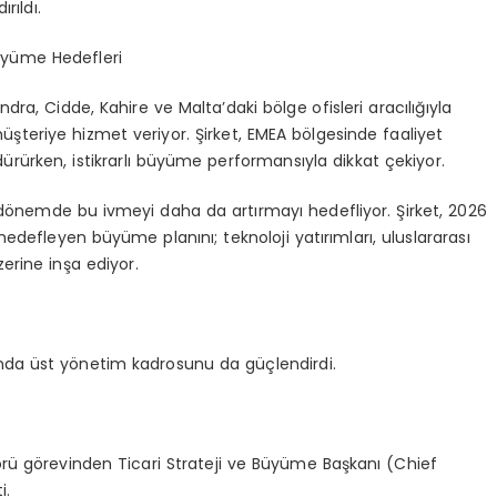
rıldı.
üyüme Hedefleri
ndra, Cidde, Kahire ve Malta’daki bölge ofisleri aracılığıyla
şteriye hizmet veriyor. Şirket, EMEA bölgesinde faaliyet
rürken, istikrarlı büyüme performansıyla dikkat çekiyor.
i dönemde bu ivmeyi daha da artırmayı hedefliyor. Şirket, 2026
edefleyen büyüme planını; teknoloji yatırımları, uluslararası
erine inşa ediyor.
nda üst yönetim kadrosunu da güçlendirdi.
törü görevinden
Ticari Strateji ve Büyüme Başkanı (
Chief
i.