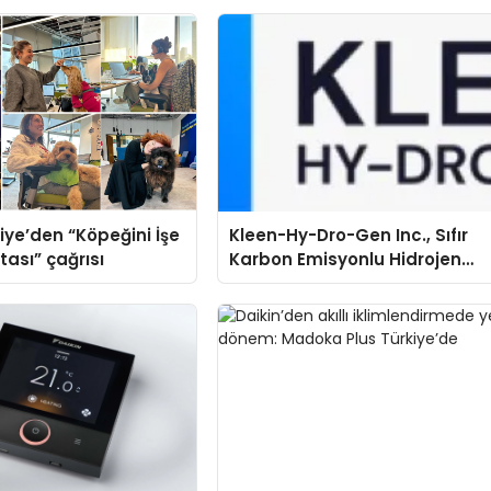
iye’den “Köpeğini İşe
Kleen-Hy-Dro-Gen Inc., Sıfır
tası” çağrısı
Karbon Emisyonlu Hidrojen
Isıtma Teknolojisinde ISO ve
TSSA Düzenleyici Onaylarını
Aldı