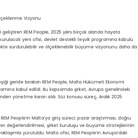
Ölçeklenme Vizyonu
 geliştiren REM People, 2025 yılını birçok alanda hayata
 kurulacak yeni ofisi, devlet destekli teşvik programına kabulü
çekte sürdürülebilir ve ölçeklenebilir büyüme vizyonunu daha da
eşiği geride bırakan REM People, Malta Hükümeti Ekonomi
gramına kabul edildi. Bu kapsamda şirket, Avrupa genelindeki
den yönetme kararı aldı. Söz konusu süreç, Aralık 2025
REM People’ın Malta’ya giriş süreci; pazar araştırması, doğru
 değerlendirilmesi, şirket kuruluşu ve büyüme stratejilerinin
yaklaşımla yürütüldü. Malta ofisi, REM People’ın Avrupa’daki