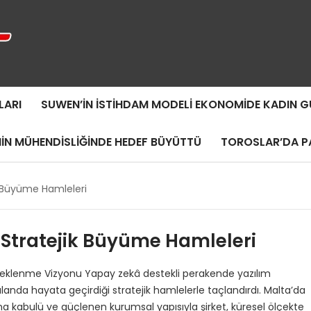
LARI
SUWEN’IN İSTIHDAM MODELI EKONOMIDE KADIN
MIN MÜHENDISLIĞINDE HEDEF BÜYÜTTÜ
TOROSLAR’DA PA
k Büyüme Hamleleri
Stratejik Büyüme Hamleleri
çeklenme Vizyonu Yapay zekâ destekli perakende yazılım
k alanda hayata geçirdiği stratejik hamlelerle taçlandırdı. Malta’da
ına kabulü ve güçlenen kurumsal yapısıyla şirket, küresel ölçekte