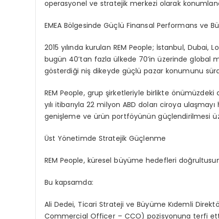
operasyonel ve stratejik merkezi olarak konumlandı
EMEA Bölgesinde Güçlü Finansal Performans ve B
2015 yılında kurulan REM People; İstanbul, Dubai, Lo
bugün 40’tan fazla ülkede 70’in üzerinde global mü
gösterdiği niş dikeyde güçlü pazar konumunu sürdü
REM People, grup şirketleriyle birlikte önümüzdek
yılı itibarıyla
22 milyon ABD doları ciroya ulaşmayı
h
genişleme ve ürün portföyünün güçlendirilmesi üz
Üst Yönetimde Stratejik Güçlenme
REM People, küresel büyüme hedefleri doğrultusu
Bu kapsamda:
Ali
Dedei
, Ticari Strateji ve Büyüme Kıdemli Direk
Commercial
Officer
– CCO)
pozisyonuna terfi ett