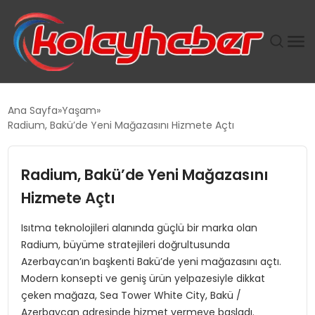
PLUS İNSAN KAYAKLARI
Ana Sayfa
Yaşam
Radium, Bakü’de Yeni Mağazasını Hizmete Açtı
SUWEN’IN İSTIHDAM MODELI EKONOMIDE KADIN
GÜCÜNÜBÜYÜTÜYOR
Radium, Bakü’de Yeni Mağazasını
TANYER YAPI ZEMIN MÜHENDISLIĞINDE HEDEF
Hizmete Açtı
BÜYÜTTÜ
Isıtma teknolojileri alanında güçlü bir marka olan
Radium, büyüme stratejileri doğrultusunda
TOROSLAR’DA PAZAR GERGİNLİĞİ!
Azerbaycan’ın başkenti Bakü’de yeni mağazasını açtı.
Modern konsepti ve geniş ürün yelpazesiyle dikkat
çeken mağaza, Sea Tower White City, Bakü /
Azerbaycan adresinde hizmet vermeye başladı.