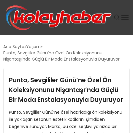
PLUS İNSAN KAYAKLARI
Ana Sayfa
Yaşam
Punto, Sevgililer Günü’ne Özel Ön Koleksiyonunu
SUWEN’IN İSTIHDAM MODELI EKONOMIDE KADIN
Nişantaşı’nda Güçlü Bir Moda Enstalasyonuyla Duyuruyor
GÜCÜNÜBÜYÜTÜYOR
Punto, Sevgililer Günü’ne Özel Ön
TANYER YAPI ZEMIN MÜHENDISLIĞINDE HEDEF
BÜYÜTTÜ
Koleksiyonunu Nişantaşı’nda Güçlü
Bir Moda Enstalasyonuyla Duyuruyor
TOROSLAR’DA PAZAR GERGİNLİĞİ!
Punto, Sevgililer Günü’ne özel hazırladığı ön koleksiyonu
ile yaklaşan sezonun estetik kodlarını şimdiden
beğeniye sunuyor. Marka, bu özel seçkiyi yalnızca bir