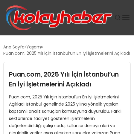
PLUS İNSAN KAYAKLARI
Ana Sayfa
Yaşam
Puan.com, 2025 Yılı İçin İstanbul’un En İyi İşletmelerini Açıkladı
SUWEN’IN İSTIHDAM MODELI EKONOMIDE KADIN
GÜCÜNÜBÜYÜTÜYOR
Puan.com, 2025 Yılı İçin İstanbul’un
TANYER YAPI ZEMIN MÜHENDISLIĞINDE HEDEF
En İyi İşletmelerini Açıkladı
BÜYÜTTÜ
Puan.com, 2025 Yılı İçin İstanbul’un En İyi İşletmelerini
Açıkladı İstanbul genelinde 2025 yılına yönelik yapılan
TOROSLAR’DA PAZAR GERGİNLİĞİ!
kapsamlı analiz sonuçları kamuoyuna duyuruldu. Farklı
sektörlerde faaliyet gösteren işletmelerin
değerlendirildiği çalışmada, kullanıcı deneyimleri ve
ölçülebilir veriler esas alınırken sonuçlar yalnızca Puan