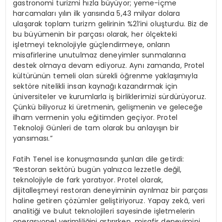
gastronomi turizmi hızla büyüyor; yeme-içme
harcamaları yılın ilk yarısında 5,43 milyar dolara
ulaşarak toplam turizm gelirinin %21’ini oluşturdu. Biz de
bu büyümenin bir parçası olarak, her ölçekteki
işletmeyi teknolojiyle güçlendirmeye, onların
misafirlerine unutulmaz deneyimler sunmalarına
destek olmaya devam ediyoruz. Aynı zamanda, Protel
kültürünün temeli olan sürekli öğrenme yaklaşımıyla
sektöre nitelikli insan kaynağı kazandırmak için
üniversiteler ve kurumlarla iş birliklerimizi sürdürüyoruz.
Çünkü biliyoruz ki üretmenin, gelişmenin ve geleceğe
ilham vermenin yolu eğitimden geçiyor. Protel
Teknoloji Günleri de tam olarak bu anlayışın bir
yansıması.”
Fatih Tenel ise konuşmasında şunları dile getirdi:
“Restoran sektörü bugün yalnızca lezzetle değil,
teknolojiyle de fark yaratıyor. Protel olarak,
dijitalleşmeyi restoran deneyiminin ayrılmaz bir parçası
haline getiren çözümler geliştiriyoruz. Yapay zekâ, veri
analitiği ve bulut teknolojileri sayesinde işletmelerin
operasyonel verimliliğini artırırken, misafir deneyimini