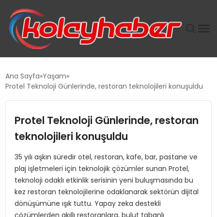
PLUS İNSAN KAYAKLARI
Ana Sayfa
Yaşam
Protel Teknoloji Günlerinde, restoran teknolojileri konuşuldu
SUWEN’IN İSTIHDAM MODELI EKONOMIDE KADIN
GÜCÜNÜBÜYÜTÜYOR
Protel Teknoloji Günlerinde, restoran
TANYER YAPI ZEMIN MÜHENDISLIĞINDE HEDEF
teknolojileri konuşuldu
BÜYÜTTÜ
35 yılı aşkın süredir otel, restoran, kafe, bar, pastane ve
plaj işletmeleri için teknolojik çözümler sunan Protel,
TOROSLAR’DA PAZAR GERGİNLİĞİ!
teknoloji odaklı etkinlik serisinin yeni buluşmasında bu
kez restoran teknolojilerine odaklanarak sektörün dijital
dönüşümüne ışık tuttu. Yapay zeka destekli
çözümlerden akıllı restoranlara, bulut tabanlı