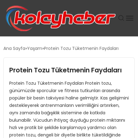
PLUS İNSAN KAYAKLARI
Ana Sayfa
Yaşam
Protein Tozu Tüketmenin Faydaları
SUWEN’IN İSTIHDAM MODELI EKONOMIDE KADIN
GÜCÜNÜBÜYÜTÜYOR
Protein Tozu Tüketmenin Faydaları
Protein Tozu Tüketmenin Faydaları Protein tozu,
TANYER YAPI ZEMIN MÜHENDISLIĞINDE HEDEF
günümüzde sporcular ve fitness tutkunları arasında
BÜYÜTTÜ
popüler bir besin takviyesi haline gelmiştir. Kas gelişimini
destekleyerek antrenmanların verimliliğini artırırken,
TOROSLAR’DA PAZAR GERGİNLİĞİ!
aynı zamanda bağışıklık sistemine de katkıda
bulunabilir. Vücudun ihtiyaç duyduğu protein miktarını
hızlı ve pratik bir şekilde karşılamaya yardımcı olan
protein tozu, dengeli bir diyetle birlikte tüketildiğinde