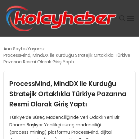
PLUS İNSAN KAYAKLARI
Ana Sayfa
Yaşam
ProcessMind, MindDX ile Kurduğu Stratejik Ortaklıkla Türkiye
SUWEN’IN İSTIHDAM MODELI EKONOMIDE KADIN
Pazarına Resmi Olarak Giriş Yaptı
GÜCÜNÜBÜYÜTÜYOR
ProcessMind, MindDX ile Kurduğu
TANYER YAPI ZEMIN MÜHENDISLIĞINDE HEDEF
BÜYÜTTÜ
Stratejik Ortaklıkla Türkiye Pazarına
Resmi Olarak Giriş Yaptı
TOROSLAR’DA PAZAR GERGİNLİĞİ!
Türkiye’de Süreç Madenciliğinde Veri Odaklı Yeni Bir
Dönem Başlıyor Yenilikçi süreç madenciliği
(process mining) platformu ProcessMind, dijital