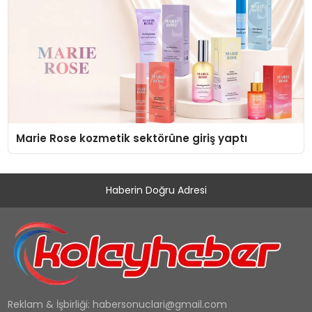
Marie Rose kozmetik sektörüne giriş yaptı
Haberin Doğru Adresi
Reklam & İşbirliği:
habersonuclari@gmail.com