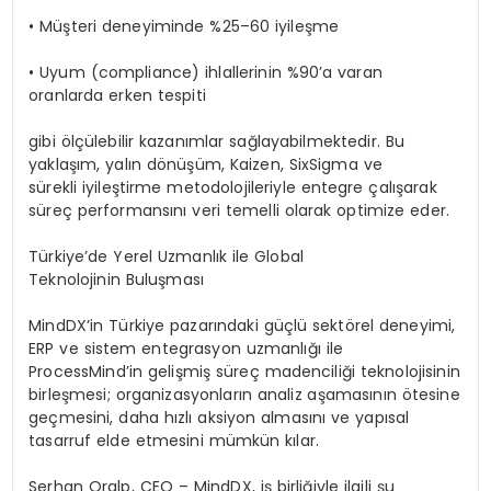
• Müşteri deneyiminde %25–60 iyileşme
• Uyum (compliance) ihlallerinin %90’a varan
oranlarda erken tespiti
gibi ölçülebilir kazanımlar sağlayabilmektedir. Bu
yaklaşım, yalın dönüşüm, Kaizen, SixSigma ve
sürekli iyileştirme metodolojileriyle entegre çalışarak
süreç performansını veri temelli olarak optimize eder.
Türkiye’de Yerel Uzmanlık ile Global
Teknolojinin Buluşması
MindDX’in Türkiye pazarındaki güçlü sektörel deneyimi,
ERP ve sistem entegrasyon uzmanlığı ile
ProcessMind’in gelişmiş süreç madenciliği teknolojisinin
birleşmesi; organizasyonların analiz aşamasının ötesine
geçmesini, daha hızlı aksiyon almasını ve yapısal
tasarruf elde etmesini mümkün kılar.
Serhan Oralp, CEO – MindDX, iş birliğiyle ilgili şu