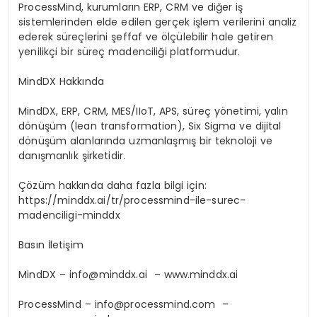
ProcessMind, kurumların ERP, CRM ve diğer iş
sistemlerinden elde edilen gerçek işlem verilerini analiz
ederek süreçlerini şeffaf ve ölçülebilir hale getiren
yenilikçi bir süreç madenciliği platformudur.
MindDX Hakkında
MindDX, ERP, CRM, MES/IIoT, APS, süreç yönetimi, yalın
dönüşüm (lean transformation), Six Sigma ve dijital
dönüşüm alanlarında uzmanlaşmış bir teknoloji ve
danışmanlık şirketidir.
Çözüm hakkında daha fazla bilgi için:
https://minddx.ai/tr/processmind-ile-surec-
madenciligi-minddx
Basın İletişim
MindDX –
info@minddx.ai
– www.minddx.ai
ProcessMind –
info@processmind.com
–