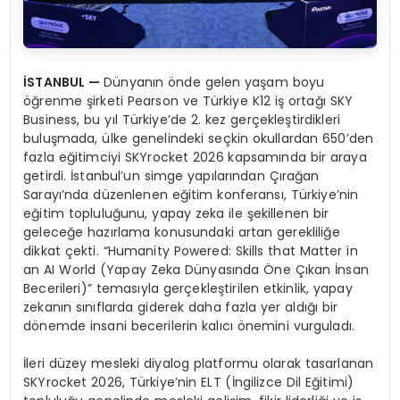
İSTANBUL —
Dünyanın önde gelen yaşam boyu
öğrenme şirketi Pearson ve Türkiye K12 iş ortağı SKY
Business, bu yıl Türkiye’de 2. kez gerçekleştirdikleri
buluşmada, ülke genelindeki seçkin okullardan 650’den
fazla eğitimciyi SKYrocket 2026 kapsamında bir araya
getirdi. İstanbul’un simge yapılarından Çırağan
Sarayı’nda düzenlenen eğitim konferansı, Türkiye’nin
eğitim topluluğunu, yapay zeka ile şekillenen bir
geleceğe hazırlama konusundaki artan gerekliliğe
dikkat çekti. “Humanity Powered: Skills that Matter in
an AI World (Yapay Zeka Dünyasında Öne Çıkan İnsan
Becerileri)” temasıyla gerçekleştirilen etkinlik, yapay
zekanın sınıflarda giderek daha fazla yer aldığı bir
dönemde insani becerilerin kalıcı önemini vurguladı.
İleri düzey mesleki diyalog platformu olarak tasarlanan
SKYrocket 2026, Türkiye’nin ELT (İngilizce Dil Eğitimi)