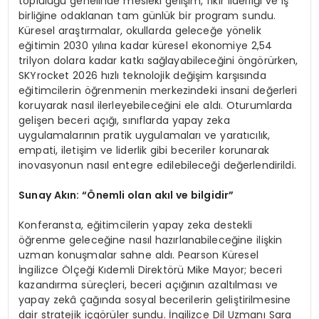
topluluğu genelinde mesleki gelişim, fikir liderliği ve iş
birliğine odaklanan tam günlük bir program sundu.
Küresel araştırmalar, okullarda geleceğe yönelik
eğitimin 2030 yılına kadar küresel ekonomiye 2,54
trilyon dolara kadar katkı sağlayabileceğini öngörürken,
SKYrocket 2026 hızlı teknolojik değişim karşısında
eğitimcilerin öğrenmenin merkezindeki insani değerleri
koruyarak nasıl ilerleyebileceğini ele aldı. Oturumlarda
gelişen beceri açığı, sınıflarda yapay zeka
uygulamalarının pratik uygulamaları ve yaratıcılık,
empati, iletişim ve liderlik gibi beceriler korunarak
inovasyonun nasıl entegre edilebileceği değerlendirildi.
Sunay Akın: “Önemli olan akıl ve bilgidir”
Konferansta, eğitimcilerin yapay zeka destekli
öğrenme geleceğine nasıl hazırlanabileceğine ilişkin
uzman konuşmalar sahne aldı. Pearson Küresel
İngilizce Ölçeği Kıdemli Direktörü Mike Mayor; beceri
kazandırma süreçleri, beceri açığının azaltılması ve
yapay zekâ çağında sosyal becerilerin geliştirilmesine
dair stratejik içgörüler sundu. İngilizce Dil Uzmanı Sara