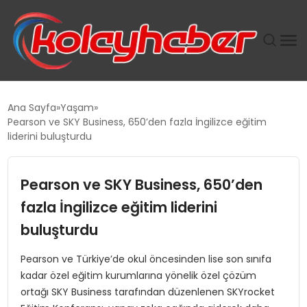
PLUS İNSAN KAYAKLARI
Ana Sayfa
Yaşam
Pearson ve SKY Business, 650’den fazla İngilizce eğitim
SUWEN’IN İSTIHDAM MODELI EKONOMIDE KADIN
liderini buluşturdu
GÜCÜNÜBÜYÜTÜYOR
Pearson ve SKY Business, 650’den
TANYER YAPI ZEMIN MÜHENDISLIĞINDE HEDEF
BÜYÜTTÜ
fazla İngilizce eğitim liderini
buluşturdu
TOROSLAR’DA PAZAR GERGİNLİĞİ!
Pearson ve Türkiye’de okul öncesinden lise son sınıfa
kadar özel eğitim kurumlarına yönelik özel çözüm
ortağı SKY Business tarafından düzenlenen SKYrocket