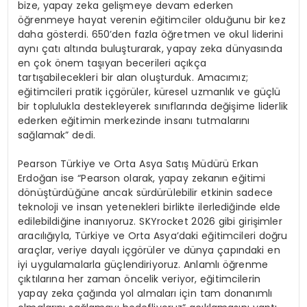
bize, yapay zeka gelişmeye devam ederken
öğrenmeye hayat verenin eğitimciler olduğunu bir kez
daha gösterdi. 650’den fazla öğretmen ve okul liderini
aynı çatı altında buluşturarak, yapay zeka dünyasında
en çok önem taşıyan becerileri açıkça
tartışabilecekleri bir alan oluşturduk. Amacımız;
eğitimcileri pratik içgörüler, küresel uzmanlık ve güçlü
bir toplulukla destekleyerek sınıflarında değişime liderlik
ederken eğitimin merkezinde insanı tutmalarını
sağlamak” dedi.
Pearson Türkiye ve Orta Asya Satış Müdürü Erkan
Erdoğan ise “Pearson olarak, yapay zekanın eğitimi
dönüştürdüğüne ancak sürdürülebilir etkinin sadece
teknoloji ve insan yetenekleri birlikte ilerlediğinde elde
edilebildiğine inanıyoruz. SKYrocket 2026 gibi girişimler
aracılığıyla, Türkiye ve Orta Asya’daki eğitimcileri doğru
araçlar, veriye dayalı içgörüler ve dünya çapındaki en
iyi uygulamalarla güçlendiriyoruz. Anlamlı öğrenme
çıktılarına her zaman öncelik veriyor, eğitimcilerin
yapay zeka çağında yol almaları için tam donanımlı