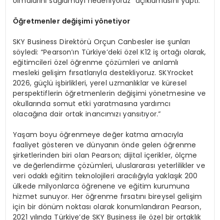
olmalarını sağlamayı hedefliyoruz” açıklamasını yaptı.
Öğretmenler değişimi yönetiyor
SKY Business Direktörü Orçun Canbesler ise şunları
söyledi: “Pearson’ın Türkiye’deki özel K12 iş ortağı olarak,
eğitimcileri özel öğrenme çözümleri ve anlamlı
mesleki gelişim fırsatlarıyla destekliyoruz. SKYrocket
2026, güçlü işbirlikleri, yerel uzmanlıklar ve küresel
perspektiflerin öğretmenlerin değişimi yönetmesine ve
okullarında somut etki yaratmasına yardımcı
olacağına dair ortak inancımızı yansıtıyor.”
Yaşam boyu öğrenmeye değer katma amacıyla
faaliyet gösteren ve dünyanın önde gelen öğrenme
şirketlerinden biri olan Pearson; dijital içerikler, ölçme
ve değerlendirme çözümleri, uluslararası yeterlilikler ve
veri odaklı eğitim teknolojileri aracılığıyla yaklaşık 200
ülkede milyonlarca öğrenene ve eğitim kurumuna
hizmet sunuyor. Her öğrenme fırsatını bireysel gelişim
için bir dönüm noktası olarak konumlandıran Pearson,
2021 yılında Türkiye’de SKY Business ile özel bir ortaklık