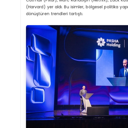
Catmull (Pixar), Marc Randolph (Netflix), Zack K
(Harvard) yer aldı. Bu isimler, bölgesel politika yap
dönüştüren trendleri tartıştı.