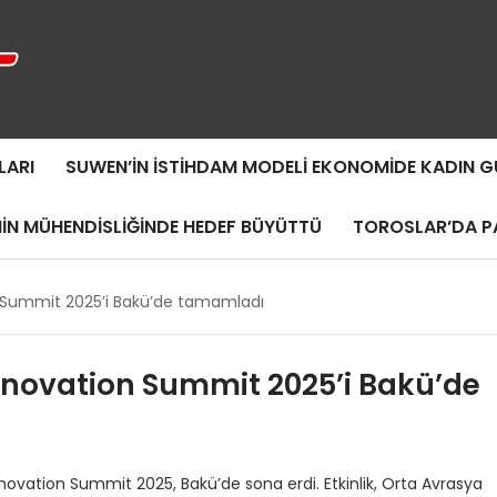
LARI
SUWEN’IN İSTIHDAM MODELI EKONOMIDE KADIN
MIN MÜHENDISLIĞINDE HEDEF BÜYÜTTÜ
TOROSLAR’DA PA
n Summit 2025’i Bakü’de tamamladı
nnovation Summit 2025’i Bakü’de
ation Summit 2025, Bakü’de sona erdi. Etkinlik, Orta Avrasya