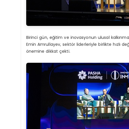
Birinci gün, eğitim ve inovasyonun ulusal kalkınm
Emin Amrullayev, sektör liderleriyle birlikte hızl
önemine dikkat çekti.