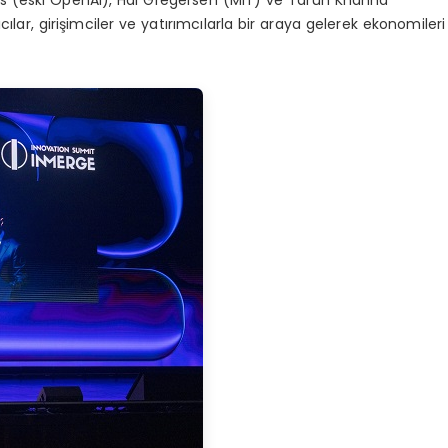
ass (eski OpenAI), Hal Gregersen (MIT) ve Tarun Khanna
ıcılar, girişimciler ve yatırımcılarla bir araya gelerek ekonomileri