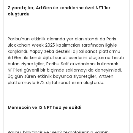
Ziyaretçiler, ArtGen ile kendilerine
ö
zel NFT
’
ler
oluşturdu
Paribu’nun etkinlik alanında yer alan standı da Paris
Blockchain Week 2025 katılımcıları tarafından ilgiyle
karşılandı. Yapay zeka destekli dijital sanat platformu
ArtGen ile kendi dijital sanat eserlerini oluşturma fırsatı
bulan ziyaretçiler, Paribu Self cüzdanlarını kullanarak
NFT’leri güvenli bir biçimde saklamayı da deneyimledi.
Üç gün süren etkinlik boyunca ziyaretçiler, ArtGen
platformuyla 872 dijital sanat eseri oluşturdu.
M
emecoin ve 12 NFT hediye edildi
Paribu, blokzincir ve web3 teknolojilerinin yarınını