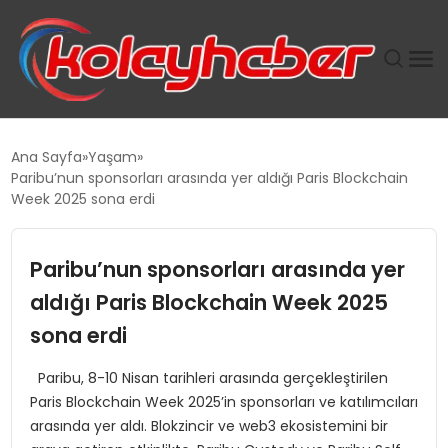
PLUS İNSAN KAYAKLARI
Ana Sayfa
Yaşam
Paribu’nun sponsorları arasında yer aldığı Paris Blockchain
SUWEN’IN İSTIHDAM MODELI EKONOMIDE KADIN
Week 2025 sona erdi
GÜCÜNÜBÜYÜTÜYOR
Paribu’nun sponsorları arasında yer
TANYER YAPI ZEMIN MÜHENDISLIĞINDE HEDEF
BÜYÜTTÜ
aldığı Paris Blockchain Week 2025
sona erdi
TOROSLAR’DA PAZAR GERGİNLİĞİ!
Paribu, 8-10 Nisan tarihleri arasında gerçekleştirilen
Paris Blockchain Week 2025’in sponsorları ve katılımcıları
arasında yer aldı. Blokzincir ve web3 ekosistemini bir