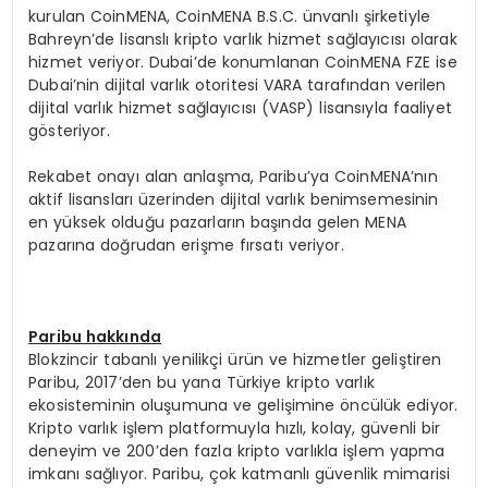
kurulan CoinMENA, CoinMENA B.S.C. ünvanlı şirketiyle
Bahreyn’de lisanslı kripto varlık hizmet sağlayıcısı olarak
hizmet veriyor. Dubai’de konumlanan CoinMENA FZE ise
Dubai’nin dijital varlık otoritesi VARA tarafından verilen
dijital varlık hizmet sağlayıcısı (VASP) lisansıyla faaliyet
gösteriyor.
Rekabet onayı alan anlaşma, Paribu’ya CoinMENA’nın
aktif lisansları üzerinden dijital varlık benimsemesinin
en yüksek olduğu pazarların başında gelen MENA
pazarına doğrudan erişme fırsatı veriyor.
Paribu hakkında
Blokzincir tabanlı yenilikçi ürün ve hizmetler geliştiren
Paribu, 2017’den bu yana Türkiye kripto varlık
ekosisteminin oluşumuna ve gelişimine öncülük ediyor.
Kripto varlık işlem platformuyla hızlı, kolay, güvenli bir
deneyim ve 200’den fazla kripto varlıkla işlem yapma
imkanı sağlıyor. Paribu, çok katmanlı güvenlik mimarisi