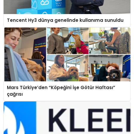
Tencent Hy3 dünya genelinde kullanıma sunuldu
Mars Türkiye’den “Köpeğini İşe Götür Haftası”
çağrısı