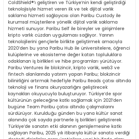
ColdShield®’ı geliştiren ve Türkiye’nin kendi geliştirdiği
teknolojisiyle hizmet veren ilk ve tek dijital varlık
saklama hizmeti sağlayıcısı olan Paribu Custody ile
kurumsal müşterilere yönelik dijital varlık saklama
hizmeti sunuyor. Paribu Self ile bireyler ve girişimlere
kripto varlık cüzdan uygulaması sağlıyor. Yarının
teknolojilerini gençlerle birlikte geliştirmek amacıyla
2020’den bu yana Paribu Hub ile üniversitelere, öğrenci
kulüplerine ve ekosisteme değer katan topluluklara
odaklanan iş birlikleri ve hibe programları yürütüyor.
Paribu Ventures ile blokzincir, kripto varlık, web3 ve
fintech alanlarında yatırım yapan Paribu; blokzincir
bilinirliğini artırmak hedefiyle Paribu Reads çatısı altında
teknoloji ve finans okuryazarlığını geliştirecek
kaynakları okuyucuyla buluşturuyor. Türkiye’de spor
kültürünün geleceğine katkı sağlamak için 2021’den
bugüne Team Paribu çatısı altında çalışmalarını
sürdürüyor. Kurulduğu günden bu yana kültür sanat
alanında çok sayıda partnerle iş birlikleri geliştirerek
Türkiye’de sanatın etki alanının genişlemesine katkı
sağlayan Paribu, 2025 yılı itibarıyla kültür sanata verdiği