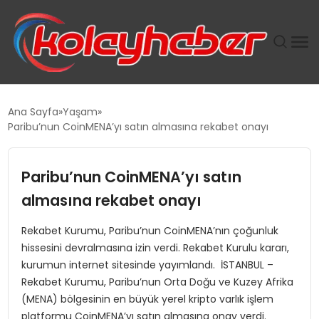
PLUS İNSAN KAYAKLARI
Ana Sayfa
Yaşam
Paribu’nun CoinMENA’yı satın almasına rekabet onayı
SUWEN’IN İSTIHDAM MODELI EKONOMIDE KADIN
GÜCÜNÜBÜYÜTÜYOR
Paribu’nun CoinMENA’yı satın
TANYER YAPI ZEMIN MÜHENDISLIĞINDE HEDEF
almasına rekabet onayı
BÜYÜTTÜ
Rekabet Kurumu, Paribu’nun CoinMENA’nın çoğunluk
hissesini devralmasına izin verdi. Rekabet Kurulu kararı,
TOROSLAR’DA PAZAR GERGİNLİĞİ!
kurumun internet sitesinde yayımlandı. İSTANBUL –
Rekabet Kurumu, Paribu’nun Orta Doğu ve Kuzey Afrika
(MENA) bölgesinin en büyük yerel kripto varlık işlem
platformu CoinMENA’yı satın almasına onay verdi.