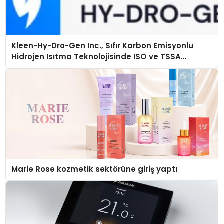
Kleen-Hy-Dro-Gen Inc., Sıfır Karbon Emisyonlu
Hidrojen Isıtma Teknolojisinde ISO ve TSSA
Düzenleyici Onaylarını Aldı
Marie Rose kozmetik sektörüne giriş yaptı