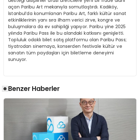
desteği disiplinler arası üreticilere yeni bir ifade alanı
açan Paribu Art mekanıyla somutlaştırdı. Kadıköy,
İstanbul’da konumlanan Paribu Art, farklı kültür sanat
etkinliklerinin yanı sıra ilham verici zirve, kongre ve
buluşmalara da ev sahipliği yapıyor. Paribu yine 2025
yılında Paribu Pass ile bu alandaki katkısını genişletti.
Topluluk odaklı bilet satış platformu olan Paribu Pass;
tiyatrodan sinemaya, konserden festivale kültür ve
sanatın tüm paydaşları için biletleme deneyimi
sunuyor.
Benzer Haberler