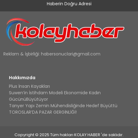
Haberin Doğru Adresi
Reklam & İşbirliği:
habersonuclari@gmail.com
Hakkımızda
Plus İnsan Kayakları
Suwen’in İstihdam Modeli Ekonomide Kadın
GücünüBüyütüyor
Tanyer Yapı Zemin Mühendisliğinde Hedef Büyüttü
TOROSLAR’DA PAZAR GERGİNLİĞİ!
Copyright © 2025 Tüm hakları KOLAY HABER 'de saklıdır.