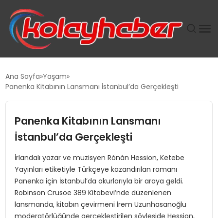
PLUS İNSAN KAYAKLARI
Ana Sayfa
Yaşam
Panenka Kitabının Lansmanı İstanbul’da Gerçekleşti
SUWEN’IN İSTIHDAM MODELI EKONOMIDE KADIN
GÜCÜNÜBÜYÜTÜYOR
Panenka Kitabının Lansmanı
TANYER YAPI ZEMIN MÜHENDISLIĞINDE HEDEF
İstanbul’da Gerçekleşti
BÜYÜTTÜ
İrlandalı yazar ve müzisyen Rónán Hession, Ketebe
Yayınları etiketiyle Türkçeye kazandırılan romanı
TOROSLAR’DA PAZAR GERGİNLİĞİ!
Panenka için İstanbul’da okurlarıyla bir araya geldi.
Robinson Crusoe 389 Kitabevi’nde düzenlenen
lansmanda, kitabın çevirmeni İrem Uzunhasanoğlu
moderatörlüğünde gerçekleştirilen söyleşide Hession,