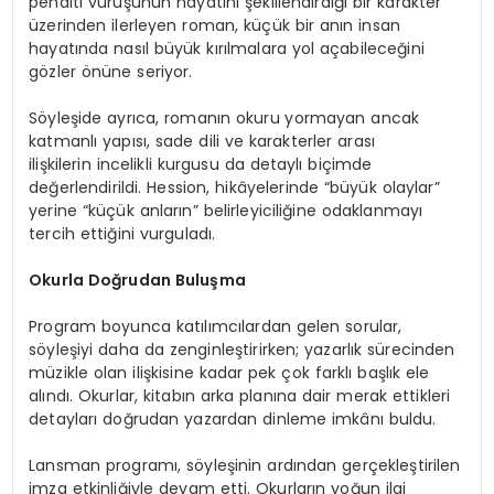
penaltı vuruşunun hayatını şekillendirdiği bir karakter
üzerinden ilerleyen roman, küçük bir anın insan
hayatında nasıl büyük kırılmalara yol açabileceğini
gözler önüne seriyor.
Söyleşide ayrıca, romanın okuru yormayan ancak
katmanlı yapısı, sade dili ve karakterler arası
ilişkilerin incelikli kurgusu da detaylı biçimde
değerlendirildi. Hession, hikâyelerinde “büyük olaylar”
yerine “küçük anların” belirleyiciliğine odaklanmayı
tercih ettiğini vurguladı.
Okurla Doğrudan Buluşma
Program boyunca katılımcılardan gelen sorular,
söyleşiyi daha da zenginleştirirken; yazarlık sürecinden
müzikle olan ilişkisine kadar pek çok farklı başlık ele
alındı. Okurlar, kitabın arka planına dair merak ettikleri
detayları doğrudan yazardan dinleme imkânı buldu.
Lansman programı, söyleşinin ardından gerçekleştirilen
imza etkinliğiyle devam etti. Okurların yoğun ilgi