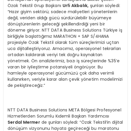
Özak Tekstil Grup Başkanı
Urfi Akbalık,
şunları söyledi:
“Hazır giyim sektörü; sadece maliyetleri yönetenlerin
değil, veriden aldığı gücü sürdürülebilir büyümeye
dönüştürenlerin geleceği şekillendirdiği yeni bir
döneme giriyor. NTT DATA Business Solutions Türkiye iş
birliğiyle başlattığımız MARATHON + SAP S/4HANA
projesiyle Özak Tekstil olarak tüm süreçlerimizi uçtan
uca dijitalleştiriyoruz. Amacımız, operasyonel tekrarları
ortadan kaldırarak veriyi tek doğru kaynaktan
yönetmek. Ön analizlerimiz, bazı iş süreçlerinde %35’e
varan bir iyileştirme potansiyeli öngörüyor. Bu
hamleyle operasyonel gücümüzü çok daha verimli
kullanırken, veriyle karar alan çevik yönetim modelimizi
de pekiştireceğiz.”
NTT DATA Business Solutions META Bölgesi Profesyonel
Hizmetlerden Sorumlu Kıdemli Başkan Yardımcısı
Serdal Mermer
de şunları söyledi: “Özak Tekstil’in dijital
dönüşüm vizyonunu hayata geçireceği bu maratonu