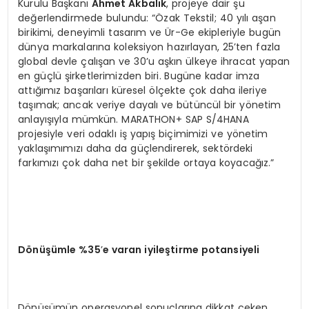
Kurulu Başkanı
Ahmet Akbalık
, projeye dair şu
değerlendirmede bulundu: “Özak Tekstil; 40 yılı aşan
birikimi, deneyimli tasarım ve Ür-Ge ekipleriyle bugün
dünya markalarına koleksiyon hazırlayan, 25’ten fazla
global devle çalışan ve 30’u aşkın ülkeye ihracat yapan
en güçlü şirketlerimizden biri. Bugüne kadar imza
attığımız başarıları küresel ölçekte çok daha ileriye
taşımak; ancak veriye dayalı ve bütüncül bir yönetim
anlayışıyla mümkün. MARATHON+ SAP S/4HANA
projesiyle veri odaklı iş yapış biçimimizi ve yönetim
yaklaşımımızı daha da güçlendirerek, sektördeki
farkımızı çok daha net bir şekilde ortaya koyacağız.”
Dönüşümle %35
’
e varan iyileştirme potansiyeli
Dönüşümün operasyonel sonuçlarına dikkat çeken