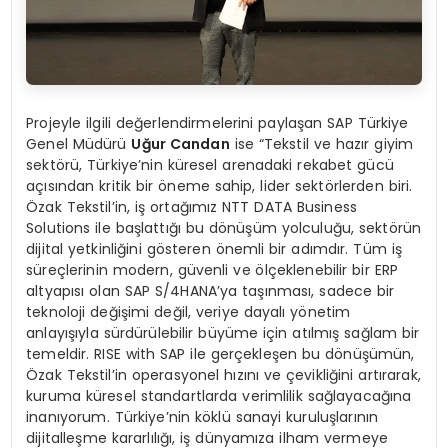
Projeyle ilgili değerlendirmelerini paylaşan SAP Türkiye
Genel Müdürü
Uğur Candan
ise “Tekstil ve hazır giyim
sektörü, Türkiye’nin küresel arenadaki rekabet gücü
açısından kritik bir öneme sahip, lider sektörlerden biri.
Özak Tekstil’in, iş ortağımız NTT DATA Business
Solutions ile başlattığı bu dönüşüm yolculuğu, sektörün
dijital yetkinliğini gösteren önemli bir adımdır. Tüm iş
süreçlerinin modern, güvenli ve ölçeklenebilir bir ERP
altyapısı olan SAP S/4HANA’ya taşınması, sadece bir
teknoloji değişimi değil, veriye dayalı yönetim
anlayışıyla sürdürülebilir büyüme için atılmış sağlam bir
temeldir. RISE with SAP ile gerçekleşen bu dönüşümün,
Özak Tekstil’in operasyonel hızını ve çevikliğini artırarak,
kuruma küresel standartlarda verimlilik sağlayacağına
inanıyorum. Türkiye’nin köklü sanayi kuruluşlarının
dijitalleşme kararlılığı, iş dünyamıza ilham vermeye