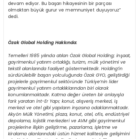
devam ediyor. Bu başarı hikayesinin bir parçası
olmaktan büyük gurur ve memnuniyet duyuyoruz”
dedi.
Özak Global Holding Hakkında:
Temelleri 1985 yılında atılan Özak Global Holding; inşaat,
gayrimenkul yatırım ortaklığı, turizm, mülk y
ö
netimi ve
tekstil alanlarında faaliyet g
ö
stermektedir. Holding
’
in
sürdürülebilir başarı yolculuğunda Özak GYO, geliştirdiği
projelerle gayrimenkul sekt
ö
ründe Türkiye
’
nin lider
gayrimenkul yatırım ortaklıklarından biri olarak
konumlanmaktadır. Katma değer üreten bir anlayışla
fark yaratan İnt-Er Yapı; konut, alışveriş merkezi, iş
merkezi ve otel gibi yapıları
n in
şasına odaklanmaktadır.
Aky
ö
n Mülk Y
ö
netimi, plaza, konut, otel, ofis, endüstriyel
depolama, lojistik merkezleri ve AVM gibi gayrimenkul
projelerine ilişkin geliştirme, pazarlama, işletme ve
kiralama alanlarındaki üstün hizmet kalitesiyle gelişimini