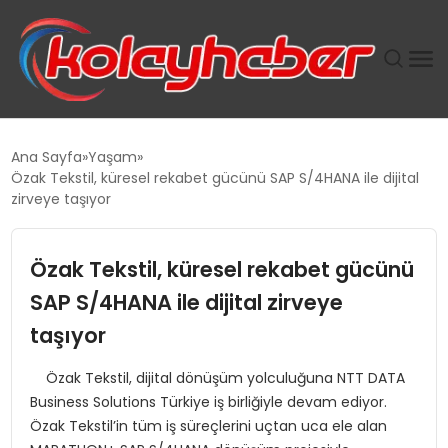
PLUS İNSAN KAYAKLARI
Ana Sayfa
Yaşam
Özak Tekstil, küresel rekabet gücünü SAP S/4HANA ile dijital
SUWEN’IN İSTIHDAM MODELI EKONOMIDE KADIN
zirveye taşıyor
GÜCÜNÜBÜYÜTÜYOR
Özak Tekstil, küresel rekabet gücünü
TANYER YAPI ZEMIN MÜHENDISLIĞINDE HEDEF
BÜYÜTTÜ
SAP S/4HANA ile dijital zirveye
taşıyor
TOROSLAR’DA PAZAR GERGİNLİĞİ!
Özak Tekstil, dijital dönüşüm yolculuğuna NTT DATA
Business Solutions Türkiye iş birliğiyle devam ediyor.
Özak Tekstil’in tüm iş süreçlerini uçtan uca ele alan