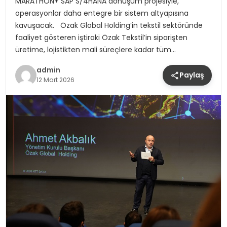
MARATHON+ SAP S/4HANA dönüşüm projesiyle,
operasyonlar daha entegre bir sistem altyapısına
kavuşacak. Özak Global Holding’in tekstil sektöründe
faaliyet gösteren iştiraki Özak Tekstil’in siparişten
üretime, lojistikten mali süreçlere kadar tüm…
admin
Paylaş
12 Mart 2026