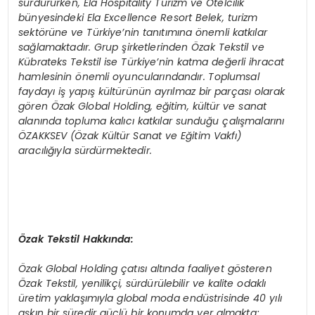
sürdürürken, Ela Hospitality Turizm ve Otelcilik
bünyesindeki Ela Excellence Resort Belek, turizm
sekt
ö
rüne ve Türkiye
’
nin tanıtımına
ö
nemli katkılar
sağlamaktadır. Grup şirketlerinden Özak Tekstil ve
Kübrateks Tekstil ise Türkiye
’
nin katma değerli ihracat
hamlesinin
ö
nemli oyuncularındandır. Toplumsal
faydayı iş yapış kültürünün ayrılmaz bir parçası olarak
g
ö
ren
Özak Global Holding, eğitim, kültür ve sanat
alanında topluma kalıcı katkılar sunduğu çalışmalarını
ÖZAKKSEV (Özak Kültür Sanat ve Eğitim Vakfı)
aracılığıyla sürdürmektedir.
Özak Tekstil Hakkında:
Özak Global Holding çatısı altında faaliyet g
ö
steren
Özak Tekstil, yenilikçi, sürdürülebilir ve kalite odaklı
üretim yaklaşımıyla global moda endüstrisinde 40 yılı
aşkın bir süredir güçlü bir konumda yer almakta;